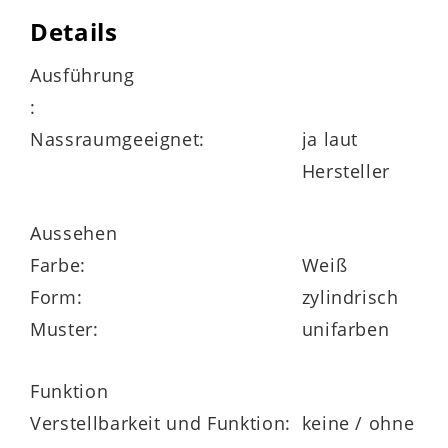
nicht spülmaschinengeeigent
Details
zur Nutzung in Innenräumen empfohlen
Ausführung
:
Nassraumgeeignet:
ja laut
Maße
Hersteller
Durchmesser ca. 8 cm
Aussehen
Höhe ca. 17 cm
Farbe:
Weiß
Form:
zylindrisch
Muster:
unifarben
Funktion
verschiedenen Ausführungen erhältlich
Verstellbarkeit und Funktion:
keine / ohne