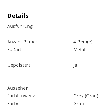
Wellenunterfederung
Details
OEKO-TEX®-zertifizierter Bezugstoff
Ausführung
:
Abmessungen
ca. 109 x 43 x 74 cm
Anzahl Beine:
4 Bein(e)
(B/LxHxT)
Fußart:
Metall
:
Gepolstert:
ja
:
Das ist besonders:
nach Wunsch zusammenstellen und aus
Aussehen
zwei Sitztiefen und – höhen und vier
Farbhinweis:
Grey (Grau)
Fußvarianten in vielen Farben wählen
Farbe:
Grau