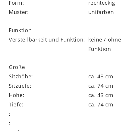
Form:
rechteckig
Bodenfreiheit – ideal für
Muster:
unifarben
Staubsaugerroboter
Funktion
viele Stoff- oder Ledervarianten, mit und
Verstellbarkeit und Funktion:
keine / ohne
ohne Kontrastnaht möglich, mit im
Funktion
Originalbezug bezogenen Rückseiten
klimaschonend in Europa produziert und
Größe
mit dem Gütesiegel Goldenes M
Sitzhöhe:
ca. 43 cm
ausgezeichnet
Sitztiefe:
ca. 74 cm
Höhe:
ca. 43 cm
Tiefe:
ca. 74 cm
:
: