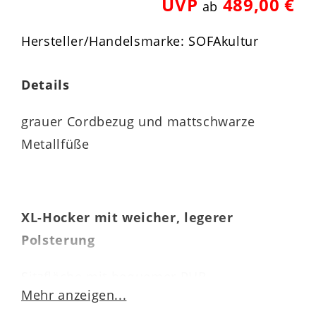
UVP
489,00 €
ab
Hersteller/Handelsmarke: SOFAkultur
Details
grauer Cordbezug und mattschwarze
Metallfüße
XL-Hocker mit weicher, legerer
Polsterung
Sitzfläche mit bequemer PUR-
Mehr anzeigen...
Schaumpolsterung auf