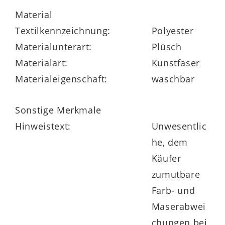
geschlossen werden!
Material
Textilkennzeichnung:
Polyester
Der Sitzsack Made in Germany ist in vielen
Materialunterart:
Plüsch
Farben und auch für Draußen bestellbar.
Materialart:
Kunstfaser
Materialeigenschaft:
waschbar
Sonstige Merkmale
Hinweistext:
Unwesentlic
he, dem
Käufer
zumutbare
Farb- und
Maserabwei
chungen bei