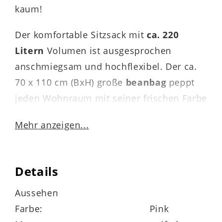
kaum!
Der komfortable Sitzsack mit
ca. 220
Litern
Volumen ist ausgesprochen
anschmiegsam und hochflexibel. Der ca.
70 x 110 cm (BxH) große
beanbag
peppt
jeden Wohnraum mit seiner frischen Farbe
auf.
Mehr anzeigen...
Um lange Freude an diesem Textilprodukt
zu haben, vermeiden Sie bitte eine
Details
dauerhafte Sonneneinstrahlung (UV). Vor
dem Waschen in der Waschmaschine die
Aussehen
EPS-Füllung entfernen! Verunreinigungen
Farbe:
Pink
können mit einem milden nicht