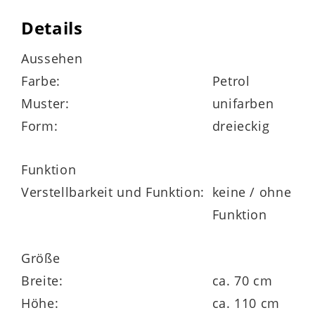
Details
passt sich der Körperform an
Aussehen
Farbe:
Petrol
in allen Wohnräumen einsetzbar
Muster:
unifarben
Form:
dreieckig
in vielen Farben und zwei Größen
Funktion
bestellbar
Verstellbarkeit und Funktion:
keine / ohne
Funktion
Größe
Breite:
ca. 70 cm
Höhe:
ca. 110 cm