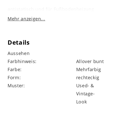
antistatisch und für Fußbodenheizung
geeignet
Mehr anzeigen...
pflegeleicht – einfach mit der Flachdüse
des Staubsaugers reinigen
Details
in verschiedenen Größen lieferbar
Aussehen
Farbhinweis:
Allover bunt
Farbe:
Mehrfarbig
Form:
rechteckig
Abmessungen
ca. 133 x 190 cm (BxL)
Muster:
Used- &
Florhöhe ca. 6 mm
Vintage-
Look