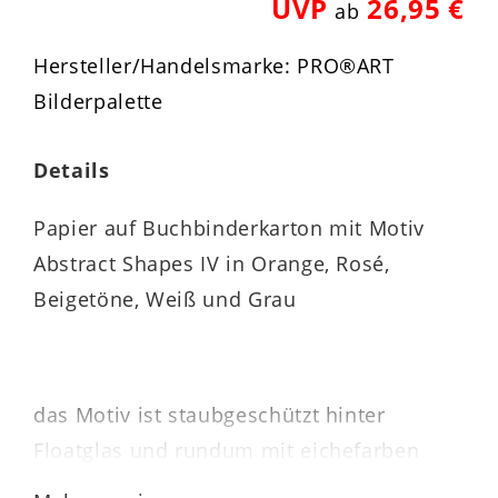
UVP
26,95 €
ab
Hersteller/Handelsmarke: PRO®ART
Bilderpalette
Details
Papier auf Buchbinderkarton mit Motiv
Abstract Shapes IV in Orange, Rosé,
Beigetöne, Weiß und Grau
das Motiv ist staubgeschützt hinter
Floatglas und rundum mit eichefarben
ummantelteten MDF-Leisten Country