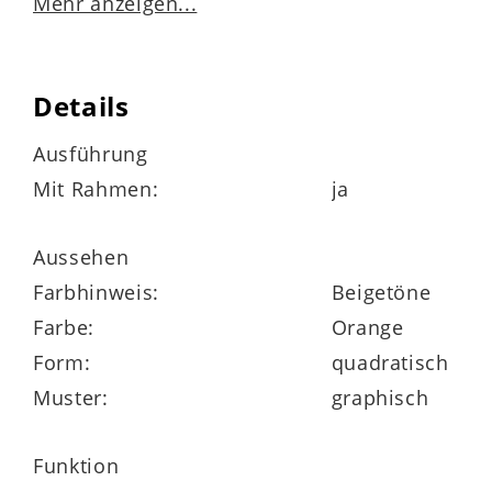
Mehr anzeigen...
eingefasst
Abmessungen
ca. 35 x 35 x 3 cm (BxHxT)
Details
Ausführung
Mit Rahmen:
ja
Kunstdruck-Serie, klimaschonend in
Deutschland produziert
Aussehen
Farbhinweis:
Beigetöne
Farbe:
Orange
Form:
quadratisch
Muster:
graphisch
Funktion