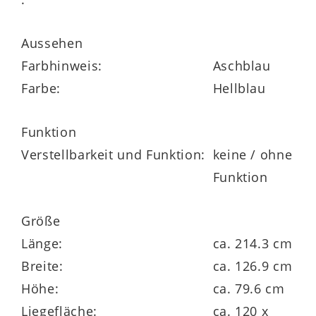
können aber separat dazubestellt werden.
Auf ca. 127 x 80 x 214 cm (BxHxL) belaufen
Aussehen
sich die Maße des
Farbhinweis:
Aschblau
Jugendzimmerbettgestells.
Farbe:
Hellblau
Bei Sten handelt es sich um eine rundum
Funktion
gelungene Möbelserie von PAIDI, die viele
Verstellbarkeit und Funktion:
keine / ohne
weitere Baby-, Jugend- und
Funktion
Erwachsenenmöbel im selben oder
ähnlichen Design umfasst – zum Beispiel
Größe
Wickel- und Schubladenkommoden,
Länge:
ca. 214.3 cm
Wandboxen und Kleiderschränke. Alle
Breite:
ca. 126.9 cm
lieferbaren Artikel der attraktiven Linie
Höhe:
ca. 79.6 cm
finden Sie über die Produktnummer
Liegefläche:
ca. 120 x