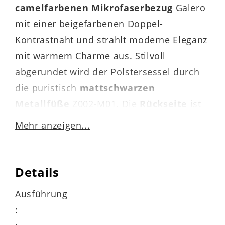
camelfarbenen Mikrofaserbezug
Galero
mit einer beigefarbenen Doppel-
Kontrastnaht und strahlt moderne Eleganz
mit warmem Charme aus. Stilvoll
abgerundet wird der Polstersessel durch
die puristisch
mattschwarzen
Metallfüße
Z002-M01. Die
Rückseite
ist
serienmäßig im
Originalstoff
bezogen,
Mehr anzeigen...
was die Hochwertigkeit der Optik noch
einmal verstärkt.
Details
Ausführung
Dank der
Kaltschaumpolsterung
auf
:
erstklassiger Wellenunterfederung sitzen