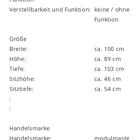
Verstellbarkeit und Funktion:
keine / ohne
Modulmaster MM-ZE1148
ist eine
Funktion
individuell planbare Polstermöbelserie,
die Ihnen die Möglichkeit gibt, zahlreiche
Größe
Details an Ihre Bedürfnisse und Ihren
Breite:
ca. 100 cm
Geschmack zu adaptieren.
Höhe:
ca. 89 cm
Tiefe:
ca. 103 cm
Sitzhöhe:
ca. 46 cm
Sitztiefe:
ca. 54 cm
Das Programm bietet eine beeindruckende
:
Typen- und Bezugvielfalt
, wobei alle
:
Rückseiten im Originalstoff bezogen sind
und die Bezüge wahlweise mit oder ohne
Handelsmarke
Kontrastnaht umgesetzt werden können.
Handelsmarke:
modulmaste