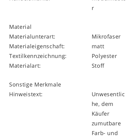
Überdies stehen sieben Fußvarianten, zwei
r
preisgleiche Sitzhöhen und mit
Kaltschaum, Federkern und – gegen
Material
Aufpreis – Boxspring drei Sitzqualitäten
Materialunterart:
Mikrofaser
zur Wahl.
Materialeigenschaft:
matt
Textilkennzeichnung:
Polyester
Materialart:
Stoff
Optional sind einige komfortable
Funktionen ergänzbar. Die attraktive Serie
Sonstige Merkmale
ist mit dem
Goldenen M
ausgezeichnet.
Hinweistext:
Unwesentlic
he, dem
Käufer
zumutbare
Farb- und