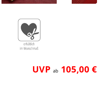
UVP
105,00 €
ab