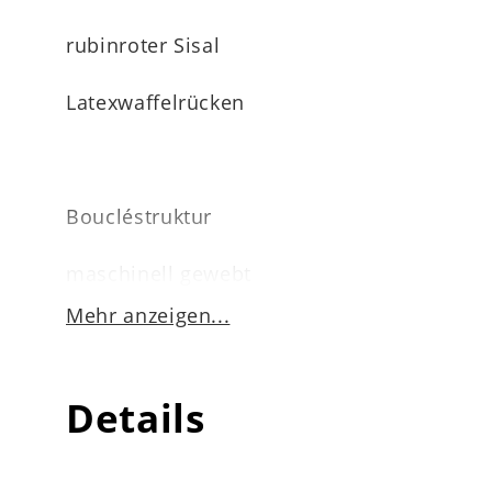
rubinroter Sisal
Latexwaffelrücken
Boucléstruktur
maschinell gewebt
Mehr anzeigen...
mit Einfassband
1.900 g / m²
Details
geeignet für Fußbodenheizung