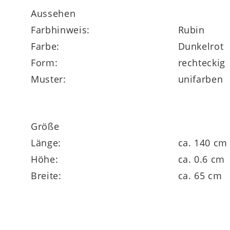
pflegeleicht
Aussehen
Farbhinweis:
Rubin
mit der Flachdüse des Staubsaugers reini
Farbe:
Dunkelrot
antistatisch
Form:
rechteckig
Muster:
unifarben
Maße ca. 60 x 140 cm (BxL)
Größe
Florhöhe ca. 6 mm
Länge:
ca. 140 cm
Höhe:
ca. 0.6 cm
Breite:
ca. 65 cm
in verschiedenen Größen und Farben liefe