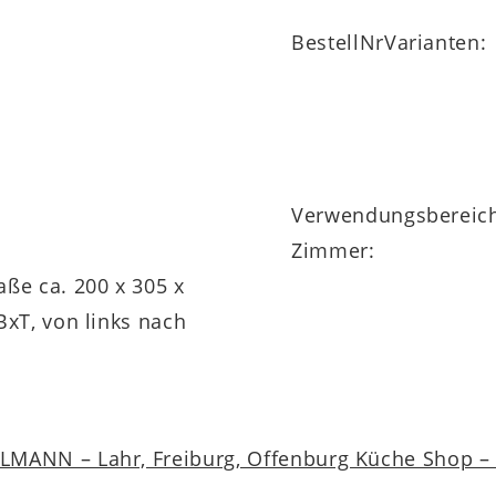
BestellNrVarianten:
Verwendungsbereic
Zimmer:
ße ca. 200 x 305 x
BxT, von links nach
MANN – Lahr, Freiburg, Offenburg Küche Shop – a