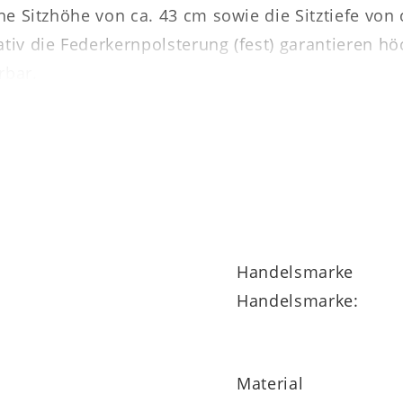
che Sitzhöhe von ca. 43 cm sowie die Sitztiefe vo
ativ die Federkernpolsterung (fest) garantieren h
rbar.
itzer Kombielement mit Anstellhocker links, eine
ne rechts.
n und Kissen sind gegen Mehrpreis bestellbar. Au
große Bezug- und Fußauswahl.
Handelsmarke
Handelsmarke:
Material