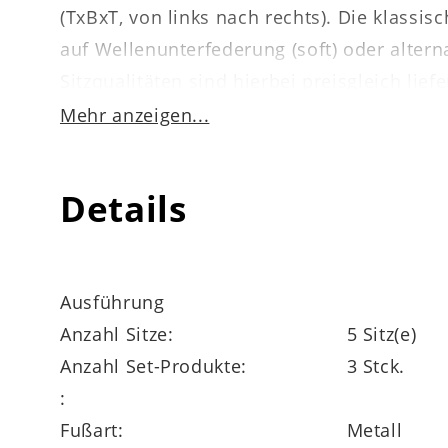
(TxBxT, von links nach rechts). Die klassis
auf Wellenunterfederung (soft) oder altern
Sitzqualitäten sind hierbei preisgleich liefe
Mehr anzeigen...
Die Wohnlandschaft besteht aus einem 1-S
Armlehnen sowie einem Canape mit Armleh
Details
Viele Funktionen, Ergänzungen, Kopfstütze
Form einen großen Typenplan sowie eine 
Ausführung
Anzahl Sitze:
5 Sitz(e)
Anzahl Set-Produkte:
3 Stck.
:
Fußart:
Metall