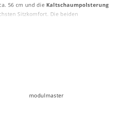
n ca. 56 cm und die
Kaltschaumpolsterung
öchsten Sitzkomfort. Die beiden
m 2,5-Sitzer Zwischenelement ohne
ßerdem gibt es zu diesem Ecksofa in U-
modulmaster