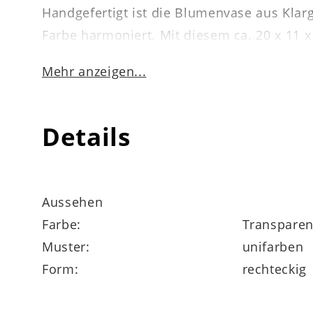
Handgefertigt ist die Blumenvase aus Klar
Farbe harmoniert. Mit diesem ca. 20 x 11 x
Hause ein. Sie möchten die Vase kreativ de
Mehr anzeigen...
Details
Aussehen
Farbe:
Transparen
Muster:
unifarben
Form:
rechteckig