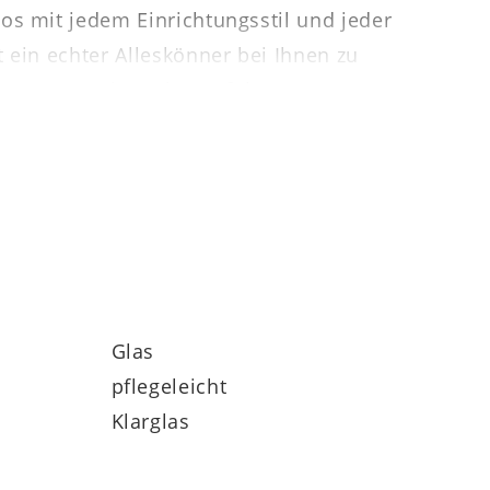
os mit jedem Einrichtungsstil und jeder
 ein echter Alleskönner bei Ihnen zu
svase zum Hingucker auf Ihrer Gartenparty.
Glas
pflegeleicht
Klarglas