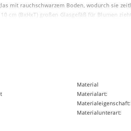
glas mit rauchschwarzem Boden, wodurch sie zeitl
 10 cm (BxHxT) großen Glasgefäß für Blumen zieht
korieren? Mit einer rustikalen Kerze wird die Gla
Material
t
Materialart:
Materialeigenschaft:
Materialunterart: