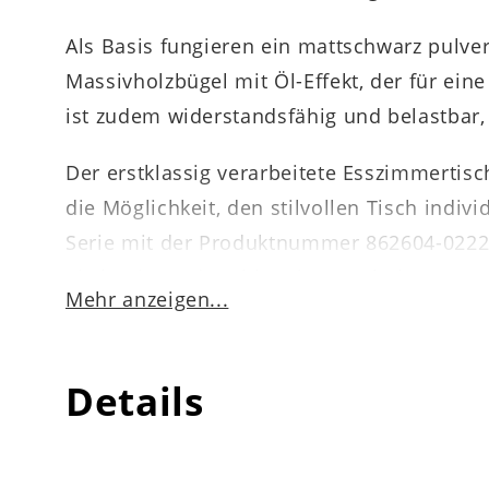
Als Basis fungieren ein mattschwarz pulver
Massivholzbügel mit Öl-Effekt, der für ein
ist zudem widerstandsfähig und belastbar, 
Der erstklassig verarbeitete Esszimmertis
die Möglichkeit, den stilvollen Tisch indi
Serie mit der Produktnummer 862604-0222 e
Sitzbänke und Stühle mit extra hohem Kom
Mehr anzeigen...
Details