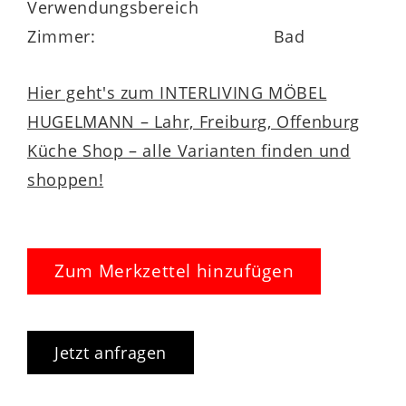
Verwendungsbereich
7180 vielfältige Optionen zur
Zimmer:
Bad
Individualisierung. Durch die große Stoff-
und Lederauswahl lässt sich die Optik
Hier geht's zum INTERLIVING MÖBEL
gezielt an den eigenen Geschmack
HUGELMANN – Lahr, Freiburg, Offenburg
adaptieren. Zudem stehen insgesamt drei
Küche Shop – alle Varianten finden und
Sitzqualitäten preisgleich zur Wahl. Sie
shoppen!
können den Fernsehsessel auch mit einem
praktischen Akku ergänzen oder alternativ
mit manuellen Verstellungen kaufen. Er
Zum Merkzettel hinzufügen
passt perfekt zur Comfortmaster Sofa
Serie 1180.
Jetzt anfragen