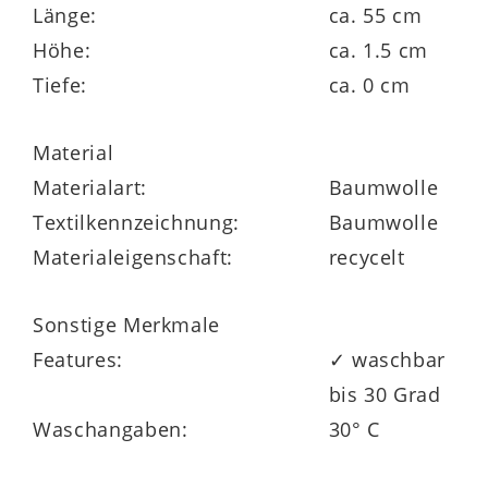
Länge:
ca. 55 cm
Zu den funktionalen Highlights gehört die
Höhe:
ca. 1.5 cm
getrennte motorische Verstellung
von
Tiefe:
ca. 0 cm
Rücken und Fußteil über die zwei
integrierten Motoren. Das
Kopfteil
ist
Material
ebenfalls
motorisch
in der Höhe und
Materialart:
Baumwolle
Neigung
verstellbar
. Alle motorischen
Textilkennzeichnung:
Baumwolle
Funktionen werden mit dem
seitlichen
Materialeigenschaft:
recycelt
Kippschalter
gesteuert. Des Weiteren
können Sie den Ledersessel um 360 Grad
Sonstige Merkmale
drehen.
Features:
✓ waschbar
bis 30 Grad
Waschangaben:
30° C
Wie Sie es von Comfortmaster kennen,
bietet Ihnen auch die Relaxsessel Serie