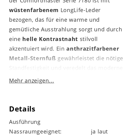
der Comfortmaster Serie 7180 ist mit
wüstenfarbenem
LongLife-Leder
bezogen, das für eine warme und
gemütliche Ausstrahlung sorgt und durch
eine
helle
Kontrastnaht
stilvoll
akzentuiert wird. Ein
anthrazitfarbener
Metall-Sternfuß
gewährleistet die nötige
Standfestigkeit und veredelt das moderne
Design des rundum lederbezogenen und
Mehr anzeigen...
somit von allen Seiten Eleganz
verkörpernden Polstermöbels. Die
Auszeichnungen mit dem Goldenen M und
Details
Blauen Engel zeugen von der hohen
Ausführung
Qualität des Fernsehsessels.
Nassraumgeeignet:
ja laut