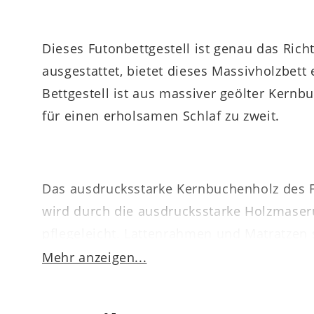
Dieses Futonbettgestell ist genau das Ric
ausgestattet, bietet dieses Massivholzbet
Bettgestell ist aus massiver geölter Kernbu
für einen erholsamen Schlaf zu zweit.
Das ausdrucksstarke Kernbuchenholz des F
wird durch die ausdrucksstarke Holzmaseru
pflegeleicht. Lattenrahmen und Matratzen 
0004 in weiteren Größen lieferbar.
Mehr anzeigen...