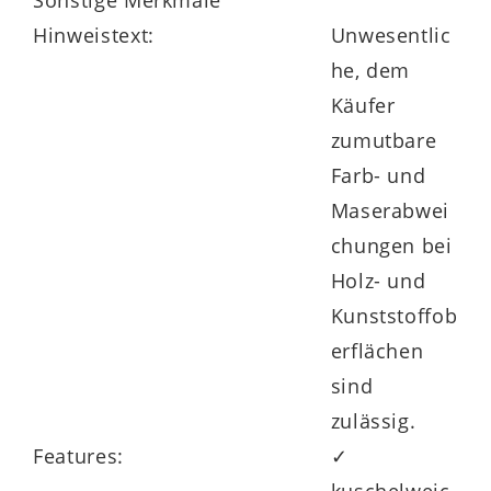
Sonstige Merkmale
Das ist besonders:
Hinweistext:
Unwesentlic
klimaschonend in Deutschland produziert
he, dem
Käufer
in verschiedenen Farben bestellbar
zumutbare
Farb- und
Maserabwei
chungen bei
Holz- und
Kunststoffob
erflächen
sind
zulässig.
Features:
✓