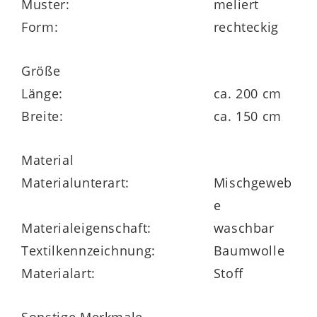
Muster:
meliert
Form:
rechteckig
Wasch- und Pflegehinweise
Größe
Länge:
ca. 200 cm
im Schonwaschgang bis 30 Grad waschen
Breite:
ca. 150 cm
und an der Luft trocknen
Bügeln, Bleichen oder im Trockner
Material
trocknen schädigt die Materialien
Materialunterart:
Mischgeweb
e
Materialeigenschaft:
waschbar
Textilkennzeichnung:
Baumwolle
Maße
ca. 150 x 200 cm (BxL)
Materialart:
Stoff