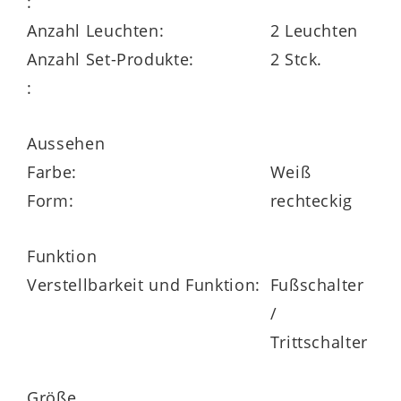
:
Sie den Fußtrittschalter.
Anzahl Leuchten:
2 Leuchten
Anzahl Set-Produkte:
2 Stck.
:
Bei der Interliving Wohnzimmer Serie 2110
handelt es sich um ein individuell
Aussehen
kombinierbares Möbelprogramm Made in
Farbe:
Weiß
Germany.
Form:
rechteckig
Als
Highlights
fungieren die
Funktion
pflegeleichten
Melaminoberflächen, die
Verstellbarkeit und Funktion:
Fußschalter
Türen mit Schließdämpfung und die
/
Schubladen mit Soft-Close.
Trittschalter
Verschiedene Details sind an den eigenen
Geschmack anpassbar. Beispielsweise
Größe