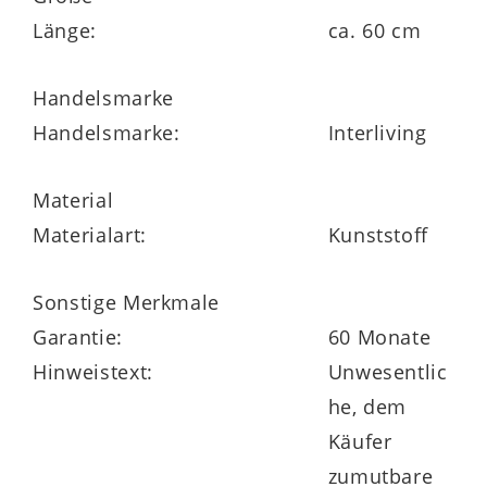
stehen jeweils zwei Front- und Grifffarben
Länge:
ca. 60 cm
zur Wahl. Die Vitrinen gibt es optional mit
Handelsmarke
geschroppten Rückwänden.
Handelsmarke:
Interliving
Zudem können Sie mehrere
Wohnzimmermöbel des Programms gegen
Material
Mehrpreis mit stimmungsvoller
LED-
Materialart:
Kunststoff
Beleuchtung ergänzen
.
Sonstige Merkmale
Garantie:
60 Monate
Hinweistext:
Unwesentlic
Die Interliving Wohnzimmer Serie 2110
he, dem
trägt das Goldene M und gewährt 5 Jahre
Käufer
Herstellergarantie.
zumutbare