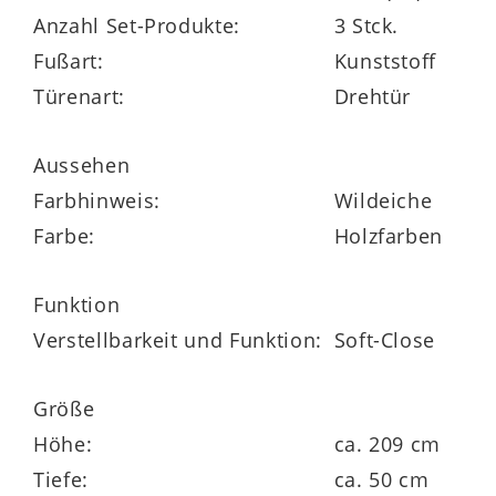
Anzahl Set-Produkte:
3 Stck.
Die dreitürige
Vitrine
45 26 HS 01 hat zwei
Fußart:
Kunststoff
links angeschlagene Holztüren und eine
Türenart:
Drehtür
rechts angeschlagene Tür mit Glaseinsatz.
Ihre
Maße
belaufen sich auf ca. 75 x 209 x
Aussehen
40 cm (BxHxT).
Farbhinweis:
Wildeiche
Farbe:
Holzfarben
Funktion
Das
TV-Unterteil
45 26 HS 32 misst
ca.
Verstellbarkeit und Funktion:
Soft-Close
195 x 62 x 50 cm (BxHxT)
und bietet jede
Menge praktischen Stauraum hinter drei
Größe
Türen sowie in einer Klappe und zwei
Höhe:
ca. 209 cm
Schubladen.
Tiefe:
ca. 50 cm