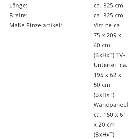
Länge:
ca. 325 cm
Breite:
ca. 325 cm
Das
Wandpaneel
45 26 HS 42 ist
Maße Einzelartikel:
Vitrine ca.
wahlweise rechts oder links verwendbar.
75 x 209 x
Es bringt zwei Holz-Regalböden mit. Seine
40 cm
Maße
betragen ca. 150 x 61 x 20 cm
(BxHxT) TV-
(BxHxT).
Unterteil ca.
195 x 62 x
50 cm
Die Interliving Wohnzimmer Serie 2025 ist
(BxHxT)
ein
umfangreiches
Wandpaneel
Wohnmöbelprogramm
mit vielen
ca. 150 x 61
individuell kombinierbaren Einzelmöbeln.
x 20 cm
Dabei sind die Schränke bereits
(BxHxT)