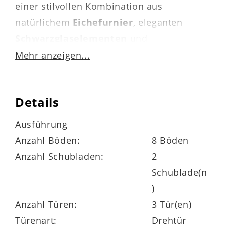
einer stilvollen Kombination aus
natürlichem
Eichefurnier
, eleganten
Schwarzglaselementen
und
anthrazitfarbenen Akzenten
. Das
Mehr anzeigen...
kontrastreiche Design der
Wohnraumvitrine wirkt zeitlos und
Details
harmoniert mit unterschiedlichsten
Farbkonzepten und Einrichtungsstilen – ob
Ausführung
modern, skandinavisch oder klassisch.
Anzahl Böden:
8 Böden
Anzahl Schubladen:
2
Schublade(n
)
Anzahl Türen:
3 Tür(en)
Viel Stauraum hinter edlem Glas
Türenart:
Drehtür