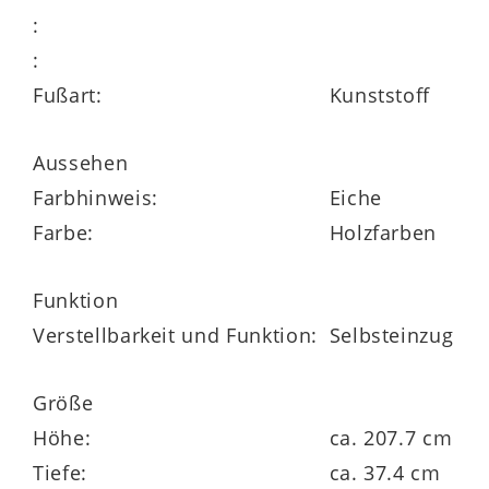
:
Doch diese Standvitrine ist nicht nur
:
optisch ein Blickfang, sondern auch
Fußart:
Kunststoff
funktional durchdacht. Hinter der edlen
Glastür
verbergen sich
fünf
Aussehen
Einlegeböden aus Klarglas
, die reichlich
Farbhinweis:
Eiche
Platz für Bücher, Sammlerstücke oder
Farbe:
Holzfarben
dekorative Accessoires bieten. So setzen
Sie Ihre Lieblingsobjekte stilvoll in Szene
Funktion
und genießen gleichzeitig den praktischen
Verstellbarkeit und Funktion:
Selbsteinzug
Stauraum eines geschlossenen
Glasschranks.
Größe
Höhe:
ca. 207.7 cm
Tiefe:
ca. 37.4 cm