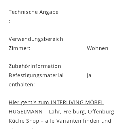
vom Hersteller gewährte 5 Jahre
Technische Angabe
Herstellergarantie
rundet das
:
hochwertige Angebot dieser stilvollen
Solitärmöbel ab.
Verwendungsbereich
Zimmer:
Wohnen
Zubehörinformation
Befestigungsmaterial
ja
enthalten:
Hier geht's zum INTERLIVING MÖBEL
HUGELMANN – Lahr, Freiburg, Offenburg
Küche Shop – alle Varianten finden und