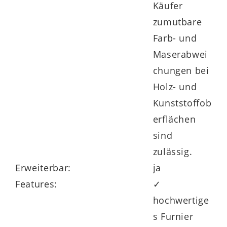
Käufer
Die
Interliving Wohnzimmer Serie 2024
zumutbare
bietet Ihnen ein hohes Maß an
Farb- und
Gestaltungsfreiheit: Kombinieren Sie die
Maserabwei
Vitrine flexibel mit weiteren Möbeln der
chungen bei
Serie – ganz nach Ihrem persönlichen Stil.
Holz- und
Für stimmungsvolle Akzente lässt sich die
Kunststoffob
Vitrinenschrank-Beleuchtung optional mit
erflächen
einer
LED-Lichtquelle ergänzen
.
sind
zulässig.
Erweiterbar:
ja
Viele Möbel dieser Serie werden bereits
Features:
✓
vormontiert
geliefert und punkten mit
hochwertige
Komfortfunktionen wie Schubladen mit
s Furnier
Selbsteinzug und Schließdämpfung. Die