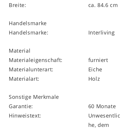
Breite:
ca. 84.6 cm
Mit Maßen von ca.
40 x 208 x 37 cm
(B/LxHxT)
eignet sich die Solitärvitrine
Handelsmarke
ideal als stilvolles Einzelmöbel oder als
Handelsmarke:
Interliving
ergänzendes Element innerhalb eines
Wohn- oder Esszimmerensembles.
Material
Materialeigenschaft:
furniert
Materialunterart:
Eiche
Materialart:
Holz
Stimmungsvolles Design mit 5
Sonstige Merkmale
Jahre Herstellergarantie
Garantie:
60 Monate
Hinweistext:
Unwesentlic
Planungstipps für Ihr Zuhause
he, dem