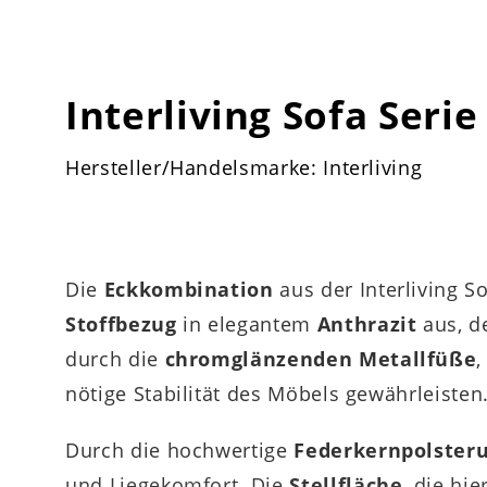
Interliving Sofa Serie
Hersteller/Handelsmarke: Interliving
Die
Eckkombination
aus der Interliving S
Stoffbezug
in elegantem
Anthrazit
aus, d
durch die
chromglänzenden Metallfüße
,
nötige Stabilität des Möbels gewährleisten
Durch die hochwertige
Federkernpolster
und Liegekomfort. Die
Stellfläche
, die hi