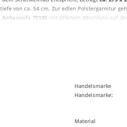
ztiefe von ca. 54 cm. Zur edlen Polstergarnitur g
e
Anbausofa 70185
mit offenem Abschluss auf der
a Serie 4252 profitieren Sie von der attraktiven 
hnenverstellung dazuzukaufen. Darüber hinaus ist 
Handelsmarke
Handelsmarke:
Material