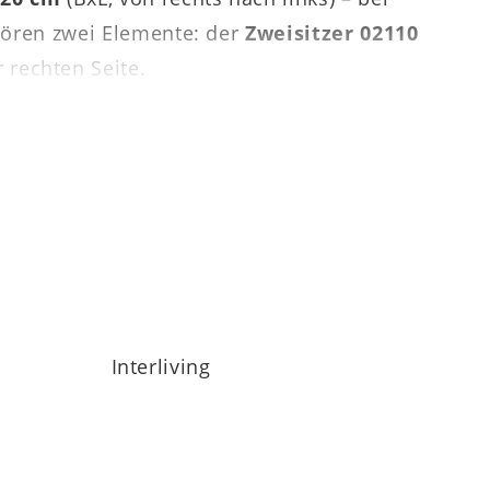
ehören zwei Elemente: der
Zweisitzer 02110
 rechten Seite.
Bezugauswahl und der Möglichkeit, gegen
eine Artikelvariante mit der
Interliving