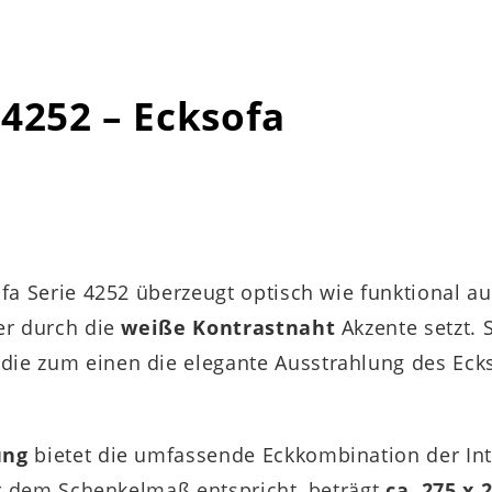
 4252 – Ecksofa
ofa Serie 4252 überzeugt optisch wie funktional au
er durch die
weiße Kontrastnaht
Akzente setzt. 
 die zum einen die elegante Ausstrahlung des Ec
.
ung
bietet die umfassende Eckkombination der Inte
er dem Schenkelmaß entspricht, beträgt
ca. 275 x