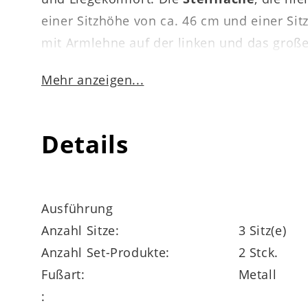
einer Sitzhöhe von ca. 46 cm und einer Sit
mit Armlehne auf der linken und das groß
Bei der Eckkombination der Interliving Sof
Mehr anzeigen...
Mehrpreis eine praktische Kopf- und Armle
Produktnummer 908814-0203 lieferbar.
Details
Ausführung
Anzahl Sitze:
3 Sitz(e)
Anzahl Set-Produkte:
2 Stck.
Fußart:
Metall
: