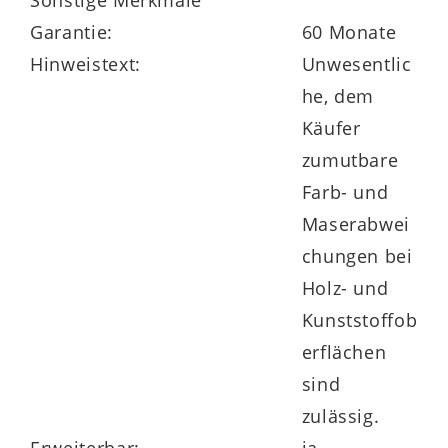
stehen auch diverse Artikelvarianten mit
Garantie:
60 Monate
der Produktnummer 925204-0226 zur
Hinweistext:
Unwesentlic
Verfügung.
he, dem
Käufer
zumutbare
Farb- und
Maserabwei
chungen bei
Holz- und
Kunststoffob
erflächen
sind
zulässig.
Erweiterbar:
ja