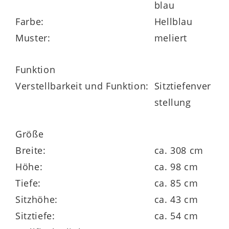
blau
Farbe:
Hellblau
Zu den funktionalen Highlights der edlen
Muster:
meliert
Couch gehört die praktische
Sitztiefenverstellung
um ca. 28 cm.
Funktion
Prinzipiell liegt die Sitztiefe bei ca. 54 cm.
Verstellbarkeit und Funktion:
Sitztiefenver
stellung
Die hochwertige Eckkombination der
Interliving Sofa Serie 4220 setzt sich aus
Größe
zwei Teilen zusammen: dem
Dreisitzer-
Breite:
ca. 308 cm
Abschlusselement 67KSL
mit Armlehne
Höhe:
ca. 98 cm
links sowie dem
Einsitzer-
Tiefe:
ca. 85 cm
Abschlusselement 30KSR
mit Armlehne
Sitzhöhe:
ca. 43 cm
rechts.
Sitztiefe:
ca. 54 cm