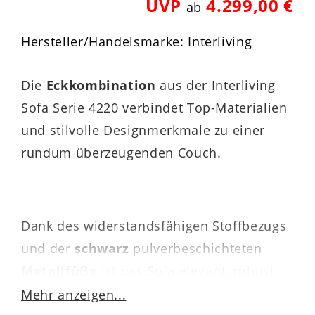
UVP
4.299,00 €
ab
Hersteller/Handelsmarke: Interliving
Die
Eckkombination
aus der Interliving
Sofa Serie 4220 verbindet Top-Materialien
und stilvolle Designmerkmale zu einer
rundum überzeugenden Couch.
Dank des widerstandsfähigen Stoffbezugs
und der
schwarz
pulverbeschichteten
Metallfüße
ist das Sofa elegant, robust,
stabil und langlebig. Farblich präsentiert
Mehr anzeigen...