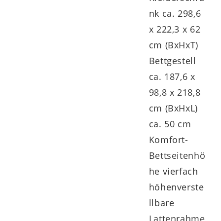
nk ca. 298,6
x 222,3 x 62
Der
sechstürige Kleiderschrank 530062
cm (BxHxT)
ist innen mit
sechs Kleiderböden
und
Bettgestell
drei Kleiderstangen
ausgestattet. Seine
ca. 187,6 x
Maße
betragen
ca. 299 x 222 x 62 cm
98,8 x 218,8
(BxHxT)
.
cm (BxHxL)
ca. 50 cm
Komfort-
Die hochwertig verarbeitete
Bettseitenhö
Schlafzimmerkombination überzeugt mit
he vierfach
einigen funktionalen Höhepunkten. Dazu
höhenverste
zählt in erster Linie der umfangreiche
llbare
Stauraum, den die verschiedenen
Lattenrahme