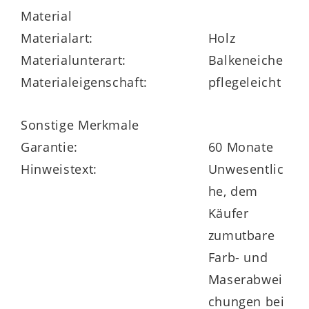
Germany
, das sogar Sonderanfertigungen
Material
ermöglicht. Stellen Sie sich über den
Materialart:
Holz
großen Typenplan Ihre
Materialunterart:
Balkeneiche
Schlafzimmereinrichtung nach Ihren
Materialeigenschaft:
pflegeleicht
Wünschen zusammen und profitieren Sie
Sonstige Merkmale
von erstklassigem Holz aus nachhaltiger
Garantie:
60 Monate
Forstwirtschaft sowie von vollen 5 Jahren
Hinweistext:
Unwesentlic
Herstellergarantie.
he, dem
Käufer
zumutbare
Farb- und
Maserabwei
chungen bei