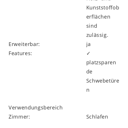
Lattenrahmen-Auflage, die bei jedem
Kunststoffob
Bettgestell inklusive ist.
erflächen
sind
zulässig.
Erweiterbar:
ja
Auf alle Möbel aus der optisch wie
Features:
✓
funktional überzeugenden Interliving
platzsparen
Schlafzimmer Serie 1024 erhalten Sie 5
de
Jahre Herstellergarantie.
Schwebetüre
n
Verwendungsbereich
Zimmer:
Schlafen