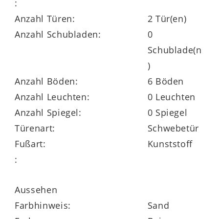
und elegant designt.
:
Anzahl Türen:
2 Tür(en)
Anzahl Schubladen:
0
Schublade(n
Dank der
drei Kleiderstangen
und
sechs
)
Kleiderböden
können Sie Ihre Kleidung
Anzahl Böden:
6 Böden
und sonstigen Textilien hängend und
Anzahl Leuchten:
0 Leuchten
liegend unterbringen.
Anzahl Spiegel:
0 Spiegel
Die Maße des geräumigen
Türenart:
Schwebetür
Wäscheschranks belaufen sich auf
ca. 331
Fußart:
Kunststoff
x 230 x 68 cm (BxHxT)
.
:
Zu seinen funktionalen Highlights gehören
Aussehen
die Bürstendichtung der
zwei Türen
und
Farbhinweis:
Sand
die höhenverstellbaren Einlegeböden,