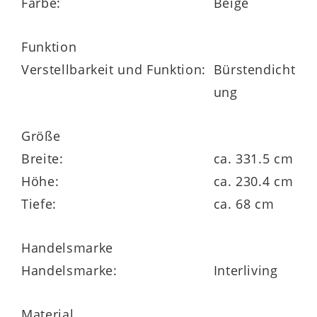
Farbe:
Beige
die 23 mm stark und bis 25 kg belastbar
Funktion
sind.
Verstellbarkeit und Funktion:
Bürstendicht
ung
Durch die vielen
Größe
Individualisierungsmöglichkeiten
Breite:
ca. 331.5 cm
können Sie sämtliche Möbel aus der
Höhe:
ca. 230.4 cm
Interliving Schlafzimmer Serie 1024
Made
Tiefe:
ca. 68 cm
in Germany
Handelsmarke
an Ihren Geschmack und Bedarf anpassen.
Handelsmarke:
Interliving
Beispielsweise sind drei attraktive
Mattlackfarben und diverse Größen
Material