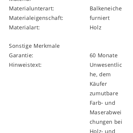
wählbar.
Materialunterart:
Balkeneiche
Auf Anfrage lassen sich sogar
Materialeigenschaft:
furniert
Sonderanfertigungen realisieren. Die
Materialart:
Holz
optionale LED-Beleuchtung verleiht den
Schlafzimmermöbeln das erhellende
Sonstige Merkmale
Etwas.
Garantie:
60 Monate
Hinweistext:
Unwesentlic
he, dem
Käufer
Weitere
Highlights des Programms
sind
zumutbare
die bis maximal 20 kg belastbaren
Farb- und
Schubladen mit Soft-Abstoppung und
Maserabwei
Selbsteinzug sowie
chungen bei
die vierfach höhenverstellbare
Holz- und