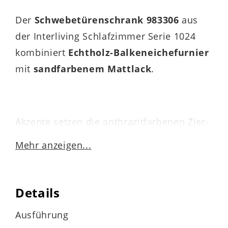
Der
Schwebetürenschrank 983306
aus
der Interliving Schlafzimmer Serie 1024
kombiniert
Echtholz-Balkeneichefurnier
mit
sandfarbenem Mattlack
.
Akzente setzen die anthrazitfarbenen Zier-
und Griffleisten. Der
Innenkorpus
ist
Mehr anzeigen...
puristisch
weiß lackiert
.
Durch die perfekt aufeinander
Details
abgestimmten Farben präsentiert sich der
hochwertige Schlafzimmerschrank modern
Ausführung