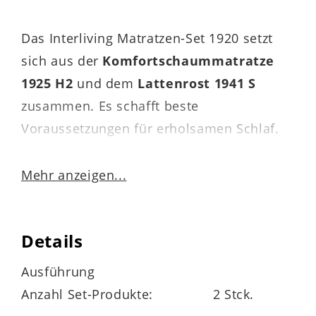
Das Interliving Matratzen-Set 1920 setzt
sich aus der
Komfortschaummatratze
1925 H2
und dem
Lattenrost 1941 S
zusammen. Es schafft beste
Voraussetzungen für erholsamen Schlaf.
Mehr anzeigen...
Details
Details zur Matratze
Ausführung
Die
Komfortschaummatratze H2
aus der
Anzahl Set-Produkte:
2 Stck.
Interliving Matratzen Serie 1925 bietet