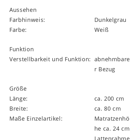
einen hochwertigen Mehrschicht-
Aussehen
Schaumkern. Durch den exzellenten
Farbhinweis:
Dunkelgrau
Kernaufbau mit einem ca. 14 cm hohen
Farbe:
Weiß
Basiskern aus aerDURA®-Schaum sowie
einer ergonomisch körperorientierten
Funktion
Zonierung mit entlastender Schulter- und
Verstellbarkeit und Funktion:
abnehmbare
Beckenkomfortzone gewährleistet die
r Bezug
Matratze eine progressive
Körperunterstützung und hohe
Größe
Dauerbelastbarkeit.
Länge:
ca. 200 cm
Breite:
ca. 80 cm
Maße Einzelartikel:
Matratzenhö
Ein Highlight der Schaumkernmatratze
he ca. 24 cm
bildet die ca. 4 cm dicke Komfort-
Lattenrahme