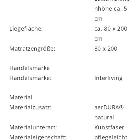
Zwischenlage aus aerDURA®-Softschaum.
nhöhe ca. 5
Diese optimiert die Druckverteilung und
cm
stützt den Körper dadurch in jeder
Liegefläche:
ca. 80 x 200
Liegeposition sanft ab. Außerdem
cm
verstärkt die Zwischenlage die
Matratzengröße:
80 x 200
Klimaeigenschaften der Softlatex-
Komfortschicht.
Handelsmarke
Handelsmarke:
Interliving
Apropos: Die ebenfalls ca. 4 cm dicke
Material
Softlatex-Komfortauflage auf der
Materialzusatz:
aerDURA®
Oberseite ist besonders anpassungsfähig
natural
und sorgt so für ein entspanntes, wohliges
Materialunterart:
Kunstfaser
Liegegefühl.
Materialeigenschaft:
pflegeleicht