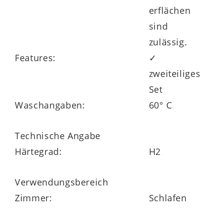
des Liegenden an und fördert darüber
erflächen
hinaus einen schnellen Feuchtetransfer.
sind
Dank des Elasthan- und TENCEL®-Anteils
zulässig.
ist er dauerhaft funktionell. Zudem
Features:
✓
präsentiert sich der Bezug ausgesprochen
zweiteiliges
pflegeleicht. Er kann einfach über den
Set
vierseitigen Reißverschluss abgenommen
Waschangaben:
60° C
und bei bis zu 60 °C in der Maschine
gewaschen werden. Praktisch sind
Technische Angabe
weiterhin die sechs funktional
Härtegrad:
H2
angeordneten Wendegriffe, mit denen sich
die Matratze gut wenden lässt.
Verwendungsbereich
Zimmer:
Schlafen