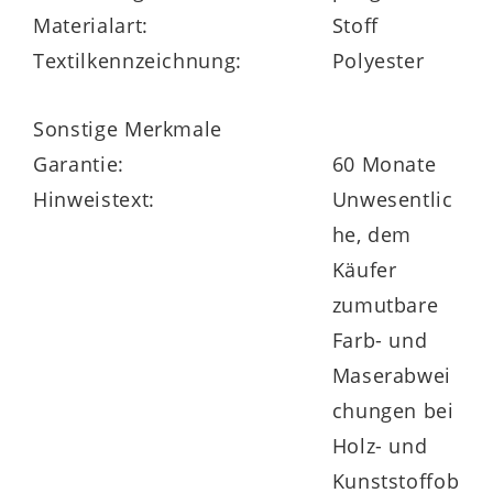
Materialart:
Stoff
Textilkennzeichnung:
Polyester
Zu erwähnen gilt es weiterhin, dass
Sonstige Merkmale
Softlatex Wärme und Feuchtigkeit
Garantie:
60 Monate
ausgezeichnet reguliert, dazu langlebig
Hinweistext:
Unwesentlic
und belastbar ist und mit 50 %
he, dem
natürlichen, nachwachsenden Rohstoffen
Käufer
auch noch die Umwelt und Ressourcen
zumutbare
schont.
Farb- und
Maserabwei
chungen bei
Der extra elastische Strickbezug schmiegt
Holz- und
sich hervorragend an die Körperkonturen
Kunststoffob