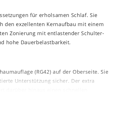
ssetzungen für erholsamen Schlaf. Sie
ch den exzellenten Kernaufbau mit einem
en Zonierung mit entlastender Schulter-
nd hohe Dauerbelastbarkeit.
haumauflage (RG42) auf der Oberseite. Sie
erte Unterstützung sicher. Der extra
ert darüber hinaus einen schnellen
n vierseitigen Reißverschluss abgenommen
 funktional angeordneten Wendegriffe, mit