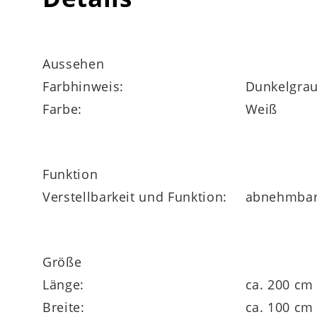
Alle Materialien der qualitativen Komfor
Aussehen
100 zertifiziert. Auf der ca. 140 x 200 cm 
Farbhinweis:
Dunkelgra
sind die Klimafaser-Füllung sowie Border 
Farbe:
Weiß
von 100 g/qm aufweisen. Alternativ steht 
noch in einem anderen Härtegrad zur Wahl.
Herstellergarantie.
Funktion
Verstellbarkeit und Funktion:
abnehmbar
Größe
Länge:
ca. 200 cm
Breite:
ca. 100 cm