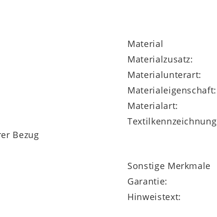
tschaummatratze mit dem Härtegrad 2 sind schads
Material
(BxL) großen Liegefläche besteht der Bezug zu 100
u
Materialzusatz:
und Unterseite gefertigt, wobei die beiden Letzt
Materialunterart:
Ihnen die erstklassige Schaumkernmatratze aus der
Materialeigenschaft:
 Sie ist außerdem in vielen Größen erhältlich. A
Materialart:
Textilkennzeichnung
er Bezug
Sonstige Merkmale
Garantie:
Hinweistext: