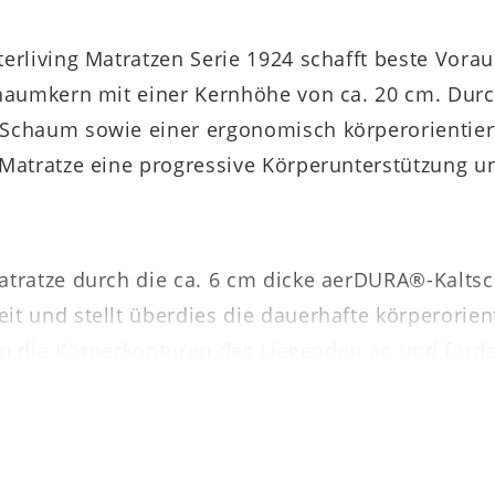
rliving Matratzen Serie 1924 schafft beste Vorau
haumkern mit einer Kernhöhe von ca. 20 cm. Dur
chaum sowie einer ergonomisch körperorientiert
Matratze eine progressive Körperunterstützung u
tratze durch die ca. 6 cm dicke aerDURA®-Kaltsc
 und stellt überdies die dauerhafte körperorienti
 an die Körperkonturen des Liegenden an und förd
gesprochen pflegeleicht. Er kann einfach über de
schen werden. Praktisch sind weiterhin die sechs