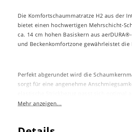
Die Komfortschaummatratze H2 aus der Inte
bietet einen hochwertigen Mehrschicht-Sc
ca. 14 cm hohen Basiskern aus aerDURA®-S
und Beckenkomfortzone gewährleistet die 
Perfekt abgerundet wird die Schaumkernma
sorgt für eine angenehme Anschmiegsamkeit
elastische Strickbezug passt sich optimal
Feuchtetransfer. Zudem ist der Bezug aus
Mehr anzeigen...
und bei bis zu 60 °C in der Maschine gewa
denen sich die Matratze gut wenden lässt.
Details