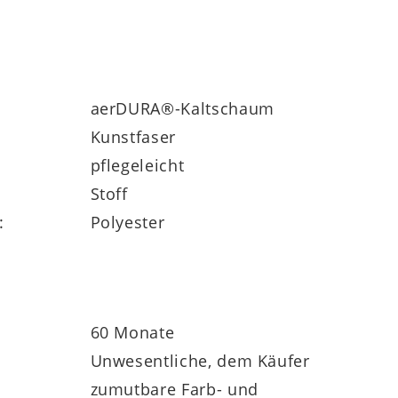
toffgeprüft und nach Öko-Tex® Standard
 % aus Polyester. Aus dem gleichen Stoff
aerDURA®-Kaltschaum
genannten noch eine Klimafaser-Versteppung
Kunstfaser
 Interliving Matratzen Serie 1924 auch
pflegeleicht
lle Matratzen des Programms haben 5 Jahre
Stoff
:
Polyester
60 Monate
Unwesentliche, dem Käufer
zumutbare Farb- und