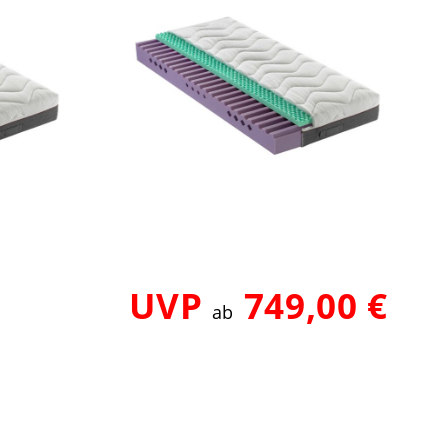
UVP
749,00 €
ab