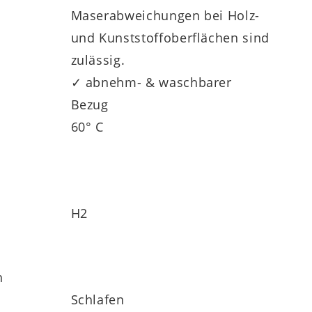
 % Polyester, 24 % Tencel und 1 % Elasthan.
Maserabweichungen bei Holz-
steppung von 100 g/qm. Alternativ steht
und Kunststoffoberflächen sind
auch noch in einem anderen Härtegrad zur
zulässig.
ahre Herstellergarantie.
✓ abnehm- & waschbarer
Bezug
60° C
H2
h
Schlafen