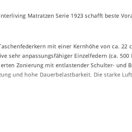
nterliving Matratzen Serie 1923 schafft beste Vo
Taschenfederkern mit einer Kernhöhe von ca. 22 
ve sehr anpassungsfähiger Einzelfedern (ca. 500 
erten Zonierung mit entlastender Schulter- und 
zung und hohe Dauerbelastbarkeit. Die starke Luf
ze bildet die ca. 4 cm dicke Komfort-Zwischenla
en Körper dadurch in jeder Liegeposition sanft a