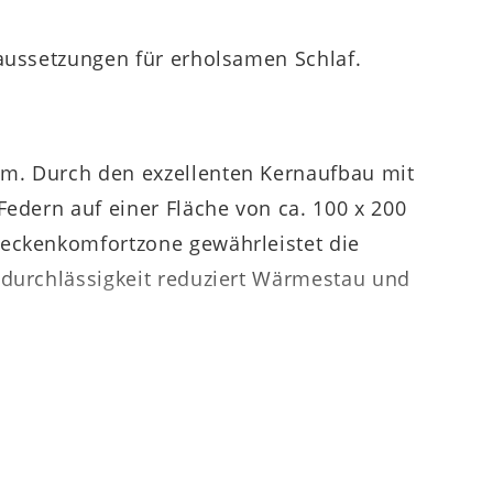
raussetzungen für erholsamen Schlaf.
cm. Durch den exzellenten Kernaufbau mit
Federn auf einer Fläche von ca. 100 x 200
Beckenkomfortzone gewährleistet die
tdurchlässigkeit reduziert Wärmestau und
ge aus aerDURA®-Softschaum. Diese
b. Außerdem verstärkt die Zwischenlage die