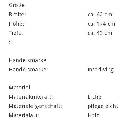
akzentuierenden und energieeffizienten
Größe
LED-Beleuchtung ausgestattet werden. Die
Breite:
ca. 62 cm
Interliving Esszimmer Serie 5604 ist ein
Höhe:
ca. 174 cm
attraktives Wohn- und
Tiefe:
ca. 43 cm
Esszimmerprogramm
Made in Germany,
:
das zahlreiche Möbel umfasst und Ihnen
vielfältige individuelle
Handelsmarke
Planungsmöglichkeiten bietet.
Handelsmarke:
Interliving
Material
Materialunterart:
Eiche
Materialeigenschaft:
pflegeleicht
Auf alle Elemente der mit dem Goldenen
Materialart:
Holz
M ausgezeichneten Serie erhalten Sie 5