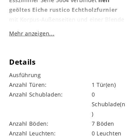
Esszimmer Serie 5604 verbindet
hell
geöltes Eiche rustico Echtholzfurnier
mit Korpus-Außenseiten und einer Blende
in Eiche anthrazit matt, einem ebenfalls
Mehr anzeigen...
matt anthrazitfarbenen Metallgriff sowie
Details aus grauem Parsolglas. Durch die
Materialien und die stilvolle
Details
Farbkombination strahlt die Standvitrine
Ausführung
moderne Eleganz aus.
Anzahl Türen:
1 Tür(en)
Auch funktional weiß der Vitrinenschrank
Anzahl Schubladen:
0
voll und ganz zu überzeugen. Hinter den
Schublade(n
großzügig eingebrachten edlen
)
Glaseinsätzen der gedämpften,
Anzahl Böden:
7 Böden
rechtsseitig angeschlagenen Tür
Anzahl Leuchten:
0 Leuchten