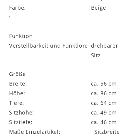
zurücklehnen und das Essen oder das
Farbe:
Beige
Zusammensitzen mit Familie und
:
Freunden optimal genießen können.
Funktion
Verstellbarkeit und Funktion:
drehbarer
Sitz
Ein weiteres Highlight bildet die
Drehbarkeit
um 180 Grad mit praktischer
Größe
Rückholfunktion
. Die
Maße
des
Breite:
ca. 56 cm
Schalenstuhls betragen
ca. 56 x 89 x 64
Höhe:
ca. 86 cm
cm (BxHxT)
– bei einer Sitzhöhe von ca. 49
Tiefe:
ca. 64 cm
cm und einer Sitztiefe von ca. 46 cm.
Sitzhöhe:
ca. 49 cm
Sitztiefe:
ca. 46 cm
Maße Einzelartikel:
Sitzbreite
Sie können den Stuhl in mehreren Details