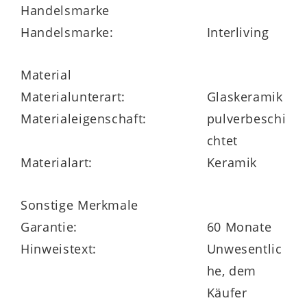
Handelsmarke
Handelsmarke:
Interliving
Die gesamte Interliving Esszimmer Serie
5111 ist
Made in Germany
und hat volle 5
Material
Jahre Herstellergarantie.
Materialunterart:
Glaskeramik
Materialeigenschaft:
pulverbeschi
chtet
Materialart:
Keramik
Sonstige Merkmale
Garantie:
60 Monate
Hinweistext:
Unwesentlic
he, dem
Käufer