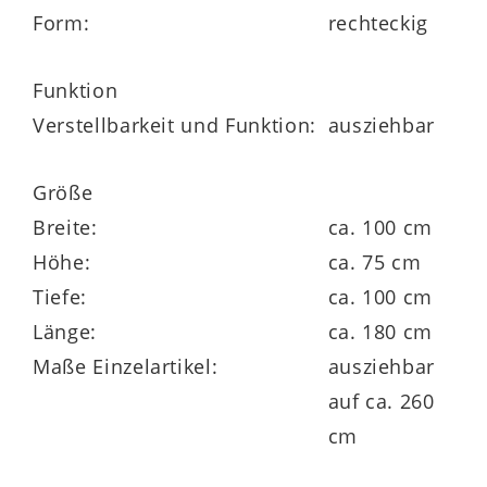
(LxHxT)
großen Esszimmertisches
Form:
rechteckig
wesentlich erleichtern.
Funktion
Verstellbarkeit und Funktion:
ausziehbar
Sie können den Tisch in mehreren Details
Größe
an Ihren Bedarf und Geschmack anpassen:
Breite:
ca. 100 cm
Er ist in zwei Größen erhältlich. Die
Höhe:
ca. 75 cm
Tischplatte steht Ihnen außer in
Tiefe:
ca. 100 cm
Massivholz auch noch in Glaskeramik zur
Länge:
ca. 180 cm
Wahl. Darüber hinaus sind passend zum
Maße Einzelartikel:
ausziehbar
Tisch Stühle mit und ohne Funktion, in
auf ca. 260
drei Gestellvarianten und in sechs Bezug-
cm
Kombinationen verfügbar.