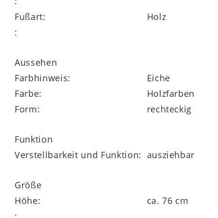
:
Fußart:
Holz
Praktisch: Durch die
innenliegende
:
Klappeinlage
und den Gestellauszug ist
der Funktionstisch von ca. 180 bis 280 cm
Aussehen
ausziehbar. Somit können Sie ihn bei
Farbhinweis:
Eiche
Bedarf im Handumdrehen verlängern –
Farbe:
Holzfarben
etwa wenn Sie Gäste zum gemeinsamen
Form:
rechteckig
Essen empfangen. Insgesamt belaufen
sich die Maße des Esstisches auf ca. 200 –
Funktion
300 x 76 x 90 cm (BxHxT).
Verstellbarkeit und Funktion:
ausziehbar
Größe
Höhe:
ca. 76 cm
: