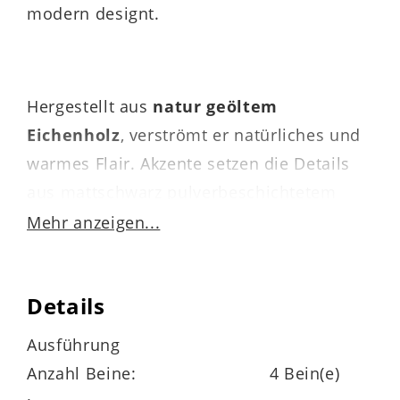
modern designt.
Hergestellt aus
natur geöltem
Eichenholz
, verströmt er natürliches und
warmes Flair. Akzente setzen die Details
aus mattschwarz pulverbeschichtetem
Metall. Auch qualitativ weiß der
Mehr anzeigen...
Esszimmertisch zu überzeugen. Die
Materialien sind robust, widerstandsfähig
Details
und langlebig.
Ausführung
Anzahl Beine:
4 Bein(e)