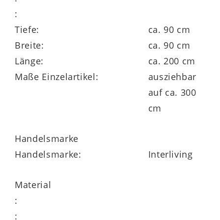
Die
Interliving Esszimmer Serie 5110
ist
:
ein umfangreiches Esszimmerprogramm,
Tiefe:
ca. 90 cm
das den Tisch mit und ohne
Breite:
ca. 90 cm
Auszugfunktion, in sieben Längen und
Länge:
ca. 200 cm
auch aus Massivholz umfasst. Was das
Maße Einzelartikel:
ausziehbar
Gestell betrifft, wählen Sie aus
auf ca. 300
erstklassigen und stilvollen Metall- und
cm
Holzvarianten. Des Weiteren sind
passende Stühle erhältlich.
Handelsmarke
Handelsmarke:
Interliving
Alle Möbel der Serie haben
5 Jahre
Material
Herstellergarantie
.
:
: