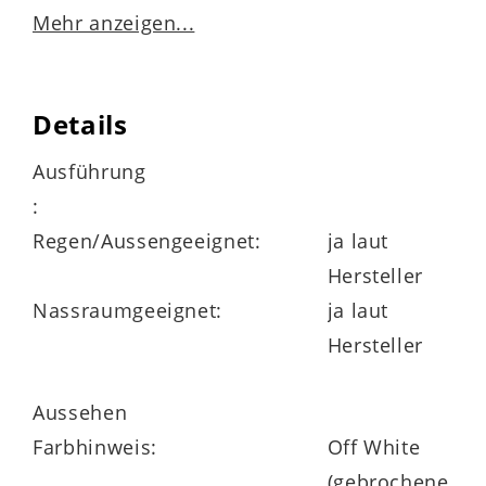
Mehr anzeigen...
für Innen und Außen
Details
Maße
Ausführung
:
Durchmesser ca. 47 cm
Regen/Aussengeeignet:
ja laut
Höhe ca. 22 cm
Hersteller
Nassraumgeeignet:
ja laut
Hersteller
in verschiedenen Größen und Farben
erhältlich
Aussehen
Farbhinweis:
Off White
(gebrochene