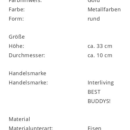
weiße oder bunte Kerzen nutzen. Bitte
Farbe:
Metallfarben
beachten Sie jedoch, dass der
Form:
rund
Kerzenleuchter nicht für Außen geeignet
ist. Der Kerzenhalter ist in drei Höhen und
Größe
drei Farben erhältlich.
Höhe:
ca. 33 cm
Durchmesser:
ca. 10 cm
Handelsmarke
Handelsmarke:
Interliving
BEST
BUDDYS!
Material
Materialunterart:
Eisen