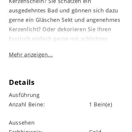
Kerzenschein? Sie schätzen ein
ausgedehntes Bad und gönnen sich dazu
gerne ein Gläschen Sekt und angenehmes
Kerzenlicht? Oder dekorieren Sie Ihren
Esstisch einfach gerne mit schlichten
Kerzen? Dann entscheiden Sie sich für den
Mehr anzeigen...
klassischne Interliving BEST BUDDYS!
Kerzenständer Malte.
Details
Denn der Kerzenleuchter besteht aus
goldfarbenem Eisen und ist somit
Ausführung
vielseitig einsetzbar. Der Kerzenständer
Anzahl Beine:
1 Bein(e)
hat einen Durchmesser ca. 10 cm und eine
von Höhe ca. 33 cm. Je nach Geschmack
Aussehen
und Einrichtungsstil können Sie natürlich
Farbhinweis:
Gold