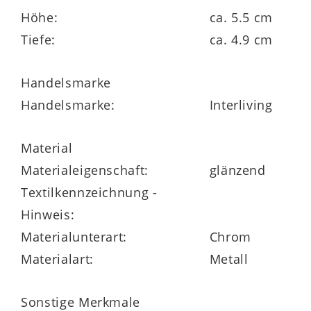
Höhe:
ca. 5.5 cm
Tiefe:
ca. 4.9 cm
Handelsmarke
Hochwertiges Design – mit
Handelsmarke:
Interliving
Herstellergarantie
Material
Neben der robusten Verarbeitung und der
Materialeigenschaft:
glänzend
eleganten Optik überzeugt der
Textilkennzeichnung -
Handtuchhalter durch seine langlebige
Hinweis:
Qualität. Der Hersteller gewährt auf dieses
Materialunterart:
Chrom
Badaccessoire eine
5 Jahre
Materialart:
Metall
Herstellergarantie
, was für ein hohes
Maß an Zuverlässigkeit und
Sonstige Merkmale
Materialqualität steht.