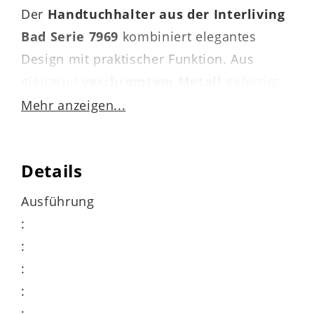
Der
Handtuchhalter aus der Interliving
Bad Serie 7969
kombiniert elegantes
Design mit praktischer Funktion. Aus
glänzend
verchromtem Metall
gefertigt,
setzt dieser zweiarmige Handtuchbügel
Mehr anzeigen...
stilvolle Akzente in Ihrem Badezimmer und
ergänzt Ihre Badmöbel auf besonders
Details
platzsparende und effektive Weise.
Ausführung
:
:
:
Flexible Montage – am
:
: