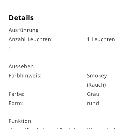
die Leuchte ist in verschiedenen
Details
Ausführungen lieferbar
Ausführung
Anzahl Leuchten:
1 Leuchten
Abmessungen
:
Durchmesser ca. 40 cm
Aussehen
Farbhinweis:
Smokey
Kabellänge ca. 150 cm
(Rauch)
Farbe:
Grau
Form:
rund
Funktion