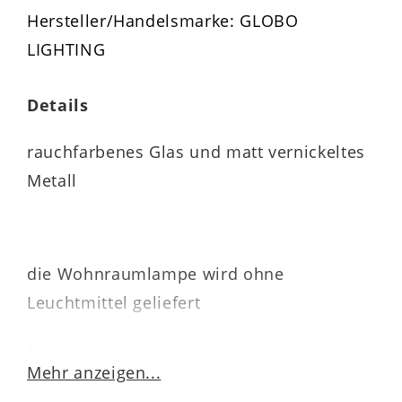
Hersteller/Handelsmarke: GLOBO
LIGHTING
Details
rauchfarbenes Glas und matt vernickeltes
Metall
die Wohnraumlampe wird ohne
Leuchtmittel geliefert
benötigt wird ein Leuchtmittel mit
Mehr anzeigen...
maximal 40 Watt und einer E24-Fassung