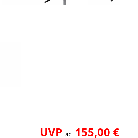
UVP
155,00 €
ab