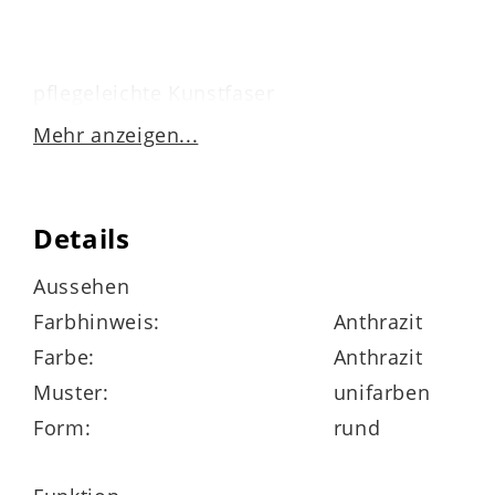
pflegeleichte Kunstfaser
Mehr anzeigen...
waschbar bis 30 Grad
auf links bügeln
Details
nicht trocknergeeignet, nicht chemisch
Aussehen
reinigen
Farbhinweis:
Anthrazit
Farbe:
Anthrazit
Muster:
unifarben
Maße ca. 60 x 60 cm (BxL)
Form:
rund