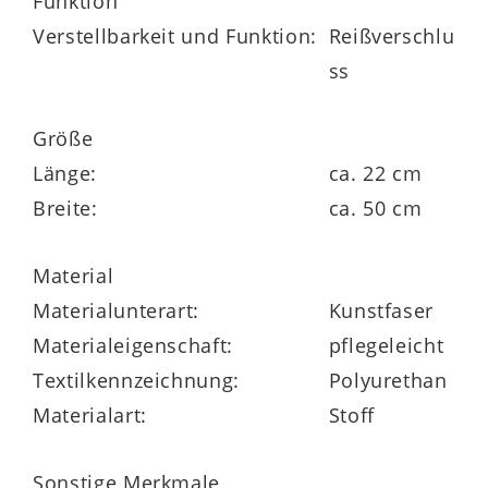
Funktion
in vielen weiteren Farben und
Verstellbarkeit und Funktion:
Reißverschlu
unterschiedlichen Größen bestellbar
ss
Größe
Länge:
ca. 22 cm
Breite:
ca. 50 cm
Material
Materialunterart:
Kunstfaser
Materialeigenschaft:
pflegeleicht
Textilkennzeichnung:
Polyurethan
Materialart:
Stoff
Sonstige Merkmale