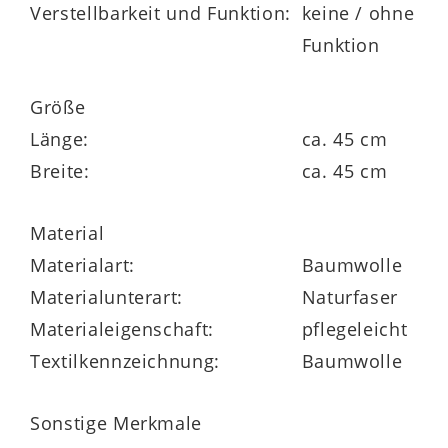
Verstellbarkeit und Funktion:
keine / ohne
Funktion
Maße ca. 65 x 65 cm (BxL)
Größe
Länge:
ca. 45 cm
in vielen weiteren Farben und
Breite:
ca. 45 cm
unterschiedlichen Größen bestellbar
Material
Materialart:
Baumwolle
Materialunterart:
Naturfaser
Materialeigenschaft:
pflegeleicht
Textilkennzeichnung:
Baumwolle
Sonstige Merkmale