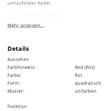
umlaufender Keder
verdeckter Reißverschluss
Mehr anzeigen...
knitterarm
atmungsaktiv
Details
Aussehen
Farbhinweis:
Red (Rot)
waschbar bis 30 Grad
Farbe:
Rot
auf links bügeln
Form:
quadratisch
Muster:
unifarben
nicht trocknergeeignet, nicht chemisch
reinigen
Funktion