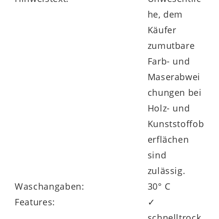
Das dreiteilige Handtuch-Set Provence
he, dem
Honeycomb kann nicht nur in
Weiß
,
Käufer
sondern auch in vielen weiteren Nuancen
zumutbare
bestellt werden.
Farb- und
Maserabwei
chungen bei
Holz- und
Kunststoffob
erflächen
sind
zulässig.
Waschangaben:
30° C
Features:
✓
schnelltrock