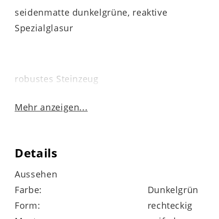
seidenmatte dunkelgrüne, reaktive
Spezialglasur
robustes Steinzeug
spülmaschinenfest
Mehr anzeigen...
mikrowellengeeignet
Details
stapelbar
Aussehen
granulierende Farben
Farbe:
Dunkelgrün
Form:
rechteckig
jedes Teil ein Unikat