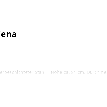
Kena
erbeschichteter Stahl | Höhe ca. 81 cm, Durchmes
bar