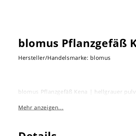
blomus Pflanzgefäß 
Hersteller/Handelsmarke: blomus
blomus Pflanzgefäß Kena | hellgrauer pulv
verschiedenen Größen und Farben bestell
Mehr anzeigen...
Details