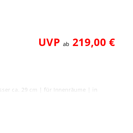
UVP
219,00 €
ab
ser ca. 29 cm | für Innenräume | in