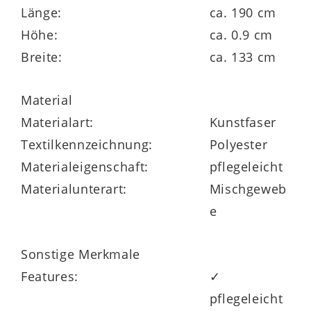
Maße ca. 133 x 190 cm (BxL)
Länge:
ca. 190 cm
Höhe:
ca. 0.9 cm
Florhöhe ca. 9 mm
Breite:
ca. 133 cm
Material
Materialart:
Kunstfaser
Textilkennzeichnung:
Polyester
in verschiedenen Größen lieferbar
Materialeigenschaft:
pflegeleicht
Materialunterart:
Mischgeweb
e
Sonstige Merkmale
Features:
✓
pflegeleicht