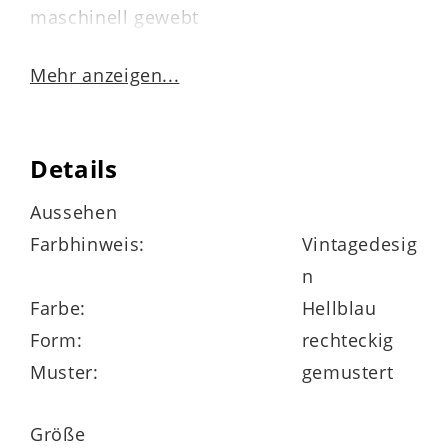
maschinell gewebt
mit Einfassband
Mehr anzeigen...
1.850 g / m²
Details
geeignet für Fußbodenheizung
Aussehen
pflegeleicht
Farbhinweis:
Vintagedesig
n
mit der Flachdüse des Staubsaugers
Farbe:
Hellblau
reinigen
Form:
rechteckig
antistatisch
Muster:
gemustert
Größe