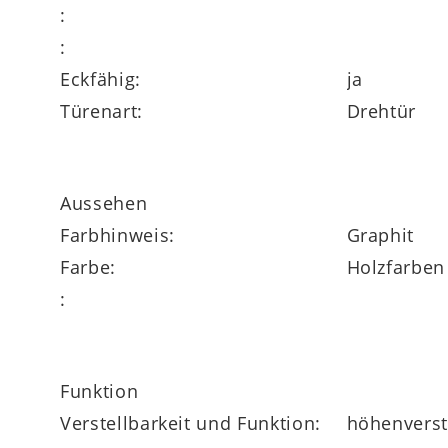
:
:
Eckfähig:
ja
Die
verstellbaren Einlegeböden
, die
Tür
Türenart:
Drehtür
besonders bequeme Handhabung.
Aussehen
Farbhinweis:
Graphit
Farbe:
Holzfarben
:
Funktion
Verstellbarkeit und Funktion:
höhenverste