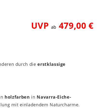
UVP
479,00 €
ab
deren durch die
erstklassige
ren
holzfarben
in
Navarra-Eiche-
ahlung mit einladendem Naturcharme.