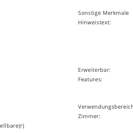
Sonstige Merkmale
Hinweistext:
dämpfung
für leises Schließen und auch die
Schu
Erweiterbar:
Features:
Verwendungsbereic
Zimmer:
llbare(r)