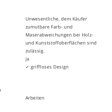
Unwesentliche, dem Käufer
bladen mit Selbsteinzug
sorgen für eine
zumutbare Farb- und
Maserabweichungen bei Holz-
und Kunststoffoberflächen sind
zulässig.
ja
✓ griffloses Design
h
Arbeiten