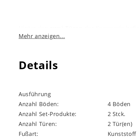
Hinter den
zwei Türen
der Kommode befi
Mehr anzeigen...
Unterlagen und mehr. Des Weiteren können
auf ca.
80 x 197 x 40 cm
(BxHxT).
Details
Bei der Serie Lissabon handelt es sich um
Aktenregale, Schreibtische sowie einen Rol
Ausführung
Anzahl Böden:
4 Böden
Anzahl Set-Produkte:
2 Stck.
Zu den optischen Highlights der Büromöbe
Anzahl Türen:
2 Tür(en)
Melaminharzbeschichtung für
widerstand
Fußart:
Kunststoff