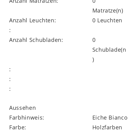
Anzahl Matratzen:
0
Schließdämpfung
Matratze(n)
Anzahl Leuchten:
0 Leuchten
umfangreiche Planungsvielfalt
:
optional mit LED-Beleuchtung ergänzbar
Anzahl Schubladen:
0
Schublade(n
fertig montierte Beimöbel
)
Goldenes M
:
:
klimaneutral in Deutschland produziert
:
Aussehen
Farbhinweis:
Eiche Bianco
Farbe:
Holzfarben