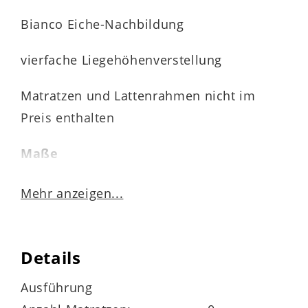
Bianco Eiche-Nachbildung
vierfache Liegehöhenverstellung
Matratzen und Lattenrahmen nicht im
Preis enthalten
Maße
ca. 189 x 94 x 207 cm (BxHxL)
Mehr anzeigen...
Liegefläche ca. 180 x 200 cm (BxL)
Details
Highlights der Serie
Ausführung
Türen und Schubladen mit