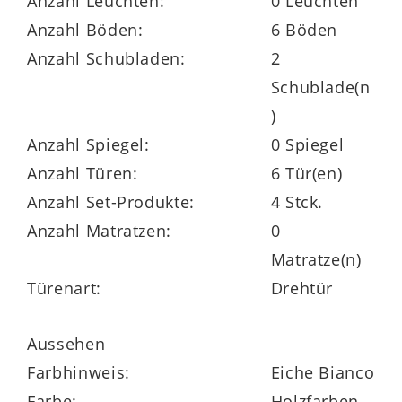
Anzahl Leuchten:
0 Leuchten
Kleiderböden und drei Metall-
Anzahl Böden:
6 Böden
Kleiderstangen
Anzahl Schubladen:
2
Schublade(n
Maße ca. 300 x 216 x 58 cm (B/LxHxT)
)
Anzahl Spiegel:
0 Spiegel
Anzahl Türen:
6 Tür(en)
Doppelbettgestell
mit Polsterkopfteil und
Anzahl Set-Produkte:
4 Stck.
vierfach höhenverstellbarer Einlegetiefe
Anzahl Matratzen:
0
Liegefläche ca. 180 x 200 cm (BxL)
Matratze(n)
Türenart:
Drehtür
Maße ca. 189 x 97 x 208 cm (B/xHxL)
Aussehen
Matratzen und Lattenrahmen nicht im
Farbhinweis:
Eiche Bianco
Preis enthalten
Farbe:
Holzfarben