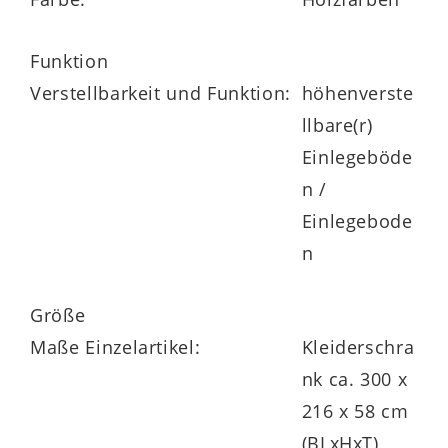
Funktion
zwei Hänge-Nachtkonsolen
mit je einer
Verstellbarkeit und Funktion:
höhenverste
Schublade
llbare(r)
Einlegeböde
Maße jeweils ca. 60 x 48 x 43 cm (B/LxHxT)
n /
Einlegebode
n
Größe
Highlights der Serie
Maße Einzelartikel:
Kleiderschra
Schließdämpfung bei Türen und
nk ca. 300 x
Schubladen
216 x 58 cm
(BLxHxT)