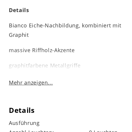
Details
Bianco Eiche-Nachbildung, kombiniert mit
Graphit
massive Riffholz-Akzente
graphitfarbene Metallgriffe
anthrazitfarbener Kunstlederbezug
Mehr anzeigen...
Details
vierteilige Schlafzimmerkombination
Ausführung
sechstüriger
Kleiderschrank
mit sechs