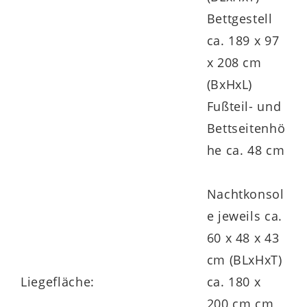
fertig montierte Beimöbel
Bettgestell
umfangreiche Planungsvielfalt
ca. 189 x 97
x 208 cm
optional mit LED-Beleuchtung ergänzbar
(BxHxL)
Fußteil- und
Bettseitenhö
klimaneutral in Deutschland produziert
he ca. 48 cm
Goldenes M
Nachtkonsol
e jeweils ca.
60 x 48 x 43
cm (BLxHxT)
Liegefläche:
ca. 180 x
200 cm cm