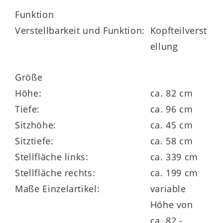
Sitzhöhe ca. 45 cm, Sitztiefe ca. 58 cm
Funktion
Verstellbarkeit und Funktion:
Kopfteilverst
ellung
Das ist besonders:
Größe
die manuelle Kopfpolsterverstellung ist
Höhe:
ca. 82 cm
inklusive
Tiefe:
ca. 96 cm
Sitzhöhe:
ca. 45 cm
nach Wunsch zusammenstellen und mit
Sitztiefe:
ca. 58 cm
manuellen oder motorischen Funktionen
Stellfläche links:
ca. 339 cm
und anderen Extras ergänzen
Stellfläche rechts:
ca. 199 cm
Bodenfreiheit – ideal für
Maße Einzelartikel:
variable
Staubsaugerroboter
Höhe von
ca. 82 -