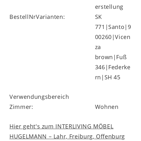
erstellung
BestellNrVarianten:
SK
771|Santo|9
00260|Vicen
za
brown|Fuß
346|Federke
rn|SH 45
Verwendungsbereich
Zimmer:
Wohnen
Hier geht's zum INTERLIVING MÖBEL
HUGELMANN – Lahr, Freiburg, Offenburg