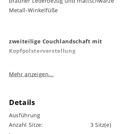
brauner Lederbezug und mattschwarze
Metall-Winkelfüße
zweiteilige Couchlandschaft mit
Kopfpolsterverstellung
2,5-Sitzer Sofa, links mit Armlehnen
Mehr anzeigen...
Ottomane, rechts mit Armlehne
Details
Rückenlehnen aus ergomnomisch
Ausführung
geformtem PUR-Schaum und manueller
Anzahl Sitze:
3 Sitz(e)
Kopfpolsterverstellung –