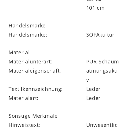
viele Stoff- oder Ledervarianten, mit und
101 cm
ohne Kontrastnaht möglich, mit im
Originalbezug bezogenen Rückseiten
Handelsmarke
Handelsmarke:
SOFAkultur
klimaschonend in Europa produziert und
mit dem Gütesiegel Goldenes M
Material
ausgezeichnet
Materialunterart:
PUR-Schaum
Materialeigenschaft:
atmungsakti
v
Textilkennzeichnung:
Leder
Materialart:
Leder
Sonstige Merkmale
Hinweistext:
Unwesentlic