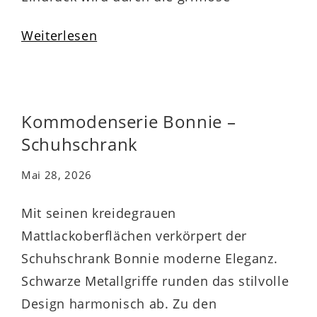
Gestaltung der Fronten stilsicher
Weiterlesen
unterstrichen. Hinter den beiden Türen
der Flurbank, die zugleich als Kommode
fungiert, finden Sie Stauraum für
Gegenstände, die Sie licht-…
Kommodenserie Bonnie –
Schuhschrank
Mai 28, 2026
Mit seinen kreidegrauen
Mattlackoberflächen verkörpert der
Schuhschrank Bonnie moderne Eleganz.
Schwarze Metallgriffe runden das stilvolle
Design harmonisch ab. Zu den