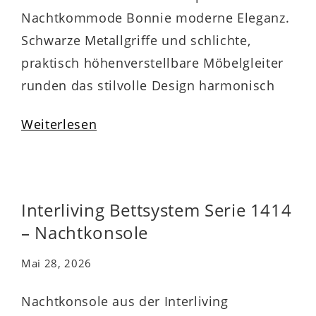
Nachtkommode Bonnie moderne Eleganz.
Schwarze Metallgriffe und schlichte,
praktisch höhenverstellbare Möbelgleiter
runden das stilvolle Design harmonisch
ab. Zu den qualitativen Höhepunkten
Weiterlesen
gehören überdies die widerstandsfähigen
abgerundeten Dickkanten. Der stabile
Nachtschrank ist mit zwei Schubladen
ausgestattet, die Ihnen Stauraum für
Interliving Bettsystem Serie 1414
verschiedene Utensilien bieten und durch
– Nachtkonsole
die Softclose-Funktion sanft und leise…
Mai 28, 2026
Nachtkonsole aus der Interliving