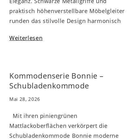
Eleganz. Schwarze Metallgriffe und
praktisch höhenverstellbare Möbelgleiter
runden das stilvolle Design harmonisch
ab. Zu den qualitativen Höhepunkten
Weiterlesen
gehören überdies die widerstandsfähigen
abgerundeten Dickkanten. Die stabile
Kommode ist mit drei Schubladen
ausgestattet, die Ihnen beispielsweise
Kommodenserie Bonnie –
Stauraum für Wäsche bieten und durch
Schubladenkommode
die Softclose-Funktion sanft und leise
Mai 28, 2026
schließen….
Mit ihren piniengrünen
Mattlackoberflächen verkörpert die
Schubladenkommode Bonnie moderne