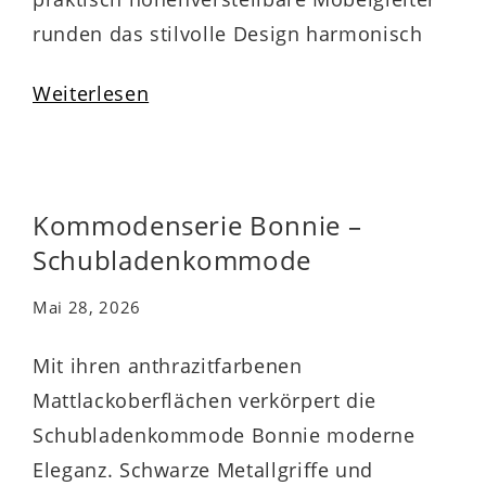
runden das stilvolle Design harmonisch
ab. Zu den qualitativen Höhepunkten
Weiterlesen
gehören überdies die widerstandsfähigen
abgerundeten Dickkanten. Die stabile
Kommode ist mit vier Schubladen
ausgestattet, die Ihnen beispielsweise
Kommodenserie Bonnie –
Stauraum für Wäsche bieten und durch
Schubladenkommode
die Softclose-Funktion sanft und leise
Mai 28, 2026
schließen….
Mit ihren anthrazitfarbenen
Mattlackoberflächen verkörpert die
Schubladenkommode Bonnie moderne
Eleganz. Schwarze Metallgriffe und