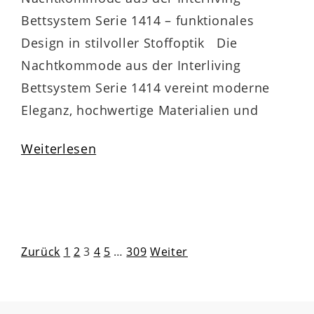
Bettsystem Serie 1414 – funktionales
Design in stilvoller Stoffoptik Die
Nachtkommode aus der Interliving
Bettsystem Serie 1414 vereint moderne
Eleganz, hochwertige Materialien und
clevere Funktionalität. Der elefantgraue
Weiterlesen
Stoffbezug bringt wohnliche Wärme in
dein Schlafzimmer und lässt sich perfekt
mit den Boxspring- und Polsterbetten der
Serie kombinieren. Mattschwarze Griffe
und schwarze…
Seitennummerierung
Zurück
1
2
3
4
5
…
309
Weiter
der
Beiträge