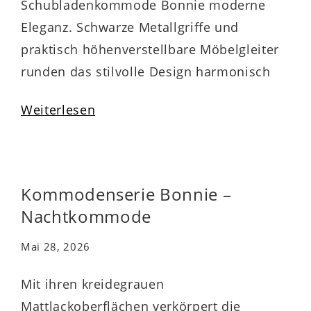
Schubladenkommode Bonnie moderne
Eleganz. Schwarze Metallgriffe und
praktisch höhenverstellbare Möbelgleiter
runden das stilvolle Design harmonisch
ab. Zu den qualitativen Höhepunkten
Weiterlesen
gehören überdies die widerstandsfähigen
abgerundeten Dickkanten. Die stabile
Kommode ist mit vier Schubladen
ausgestattet, die Ihnen beispielsweise
Kommodenserie Bonnie –
Stauraum für Wäsche bieten und durch
Nachtkommode
die Softclose-Funktion sanft und leise…
Mai 28, 2026
Mit ihren kreidegrauen
Mattlackoberflächen verkörpert die