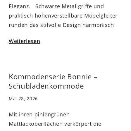
Eleganz. Schwarze Metallgriffe und
praktisch höhenverstellbare Möbelgleiter
runden das stilvolle Design harmonisch
ab. Zu den qualitativen Höhepunkten
Weiterlesen
gehören überdies die widerstandsfähigen
abgerundeten Dickkanten. Die stabile
Kommode ist mit vier Schubladen
ausgestattet, die Ihnen beispielsweise
Kommodenserie Bonnie –
Stauraum für Wäsche bieten und durch
Schubladenkommode
die Softclose-Funktion sanft…
Mai 28, 2026
Mit ihren piniengrünen
Mattlackoberflächen verkörpert die