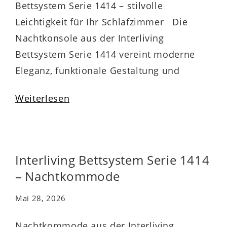
Bettsystem Serie 1414 – stilvolle
Leichtigkeit für Ihr Schlafzimmer Die
Nachtkonsole aus der Interliving
Bettsystem Serie 1414 vereint moderne
Eleganz, funktionale Gestaltung und
hochwertige Materialien. Der olivgrüne
Weiterlesen
Stoffbezug bringt warme, natürliche
Akzente in Ihr Schlafzimmer, während die
mattschwarzen Metallkufen für einen
spannenden Kontrast sorgen. Das
Interliving Bettsystem Serie 1414
Ergebnis ist eine Nachtkonsole mit
– Nachtkommode
schwebender,…
Mai 28, 2026
Nachtkommode aus der Interliving