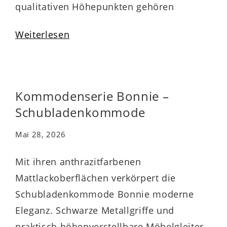
qualitativen Höhepunkten gehören
überdies die widerstandsfähigen
Weiterlesen
abgerundeten Dickkanten. Der stabile
Schuhkipper ist mit vier Klapptüren
ausgestattet, die Ihnen Stauraum für ca.
16 Paar Schuhe bieten und durch die
Kommodenserie Bonnie –
Softclose-Funktion sanft und leise
Schubladenkommode
schließen. Auf dem…
Mai 28, 2026
Mit ihren anthrazitfarbenen
Mattlackoberflächen verkörpert die
Schubladenkommode Bonnie moderne
Eleganz. Schwarze Metallgriffe und
praktisch höhenverstellbare Möbelgleiter