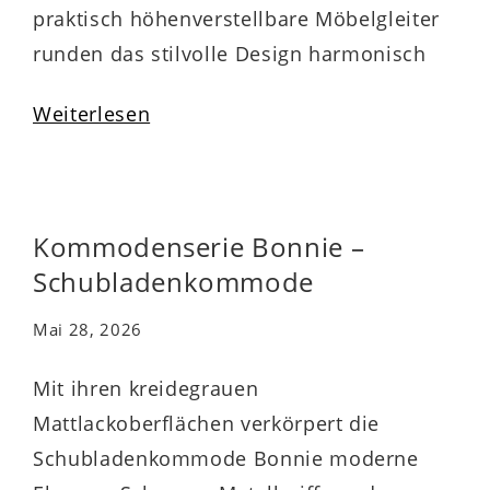
praktisch höhenverstellbare Möbelgleiter
runden das stilvolle Design harmonisch
ab. Zu den qualitativen Höhepunkten
Weiterlesen
gehören überdies die widerstandsfähigen
abgerundeten Dickkanten. Die stabile
Kommode ist mit drei Schubladen
ausgestattet, die Ihnen beispielsweise
Kommodenserie Bonnie –
Stauraum für Wäsche bieten und durch
Schubladenkommode
die Softclose-Funktion sanft und leise
Mai 28, 2026
schließen….
Mit ihren kreidegrauen
Mattlackoberflächen verkörpert die
Schubladenkommode Bonnie moderne