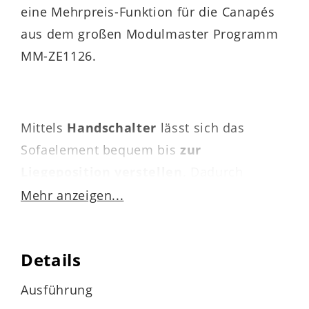
eine Mehrpreis-Funktion für die Canapés
aus dem großen Modulmaster Programm
MM-ZE1126.
Mittels
Handschalter
lässt sich das
Sofaelement bequem bis
zur
Liegeposition verstellen
. Dadurch
können Sie beim Lesen, Fernsehen oder
Mehr anzeigen...
puren Entspannen eine besonders
komfortable Haltung einnehmen und
Details
einfach relaxen. Im komplett
ausgefahrenen Zustand beträgt die
Ausführung
Liegelänge auf dem Canapé ca. 211 cm.