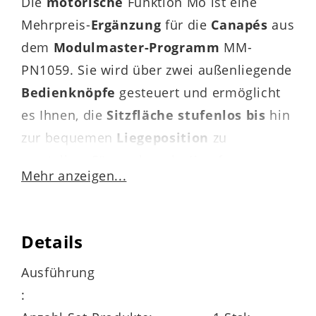
Die
motorische
Funktion Mo ist eine
Mehrpreis-
Ergänzung
für die
Canapés
aus
dem
Modulmaster-Programm
MM-
PN1059. Sie wird über zwei außenliegende
Bedienknöpfe
gesteuert und ermöglicht
es Ihnen, die
Sitzfläche stufenlos
bis
hin
zur bequemen
Liegeposition
zu
verstellen. Für noch mehr Komfort
Mehr anzeigen...
empfiehlt es sich, beim Canapé zusätzlich
zu dieser Relaxfunktion eine Kopfstütze
einzuplanen.
Details
Ausführung
:
Das Programm MM-PN1059 ist mit dem