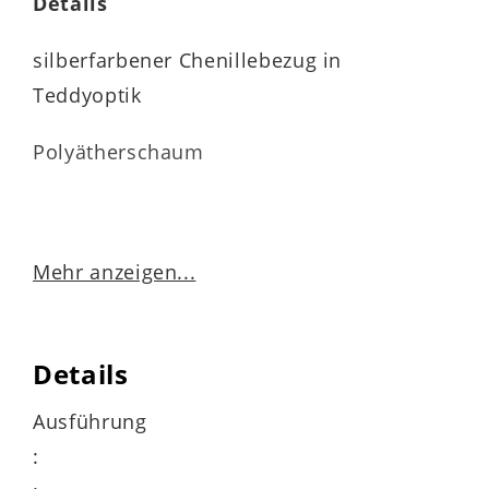
Details
silberfarbener Chenillebezug in
Teddyoptik
Polyätherschaum
Maße
ca. 58 x 25 cm (L/BxH)
Mehr anzeigen...
Details
Highlights der Serie
Ausführung
inklusive manueller Kopfteilverstellung
: