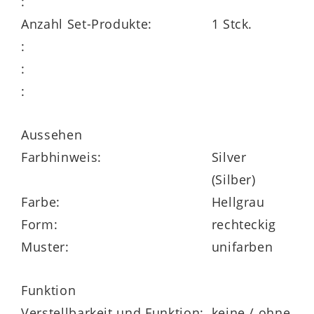
:
preisgleich mit Kaltschaum oder
Anzahl Set-Produkte:
1 Stck.
Federkern lieferbar
:
Bodenfreiheit – ideal für Saugroboter
:
:
alle Rückseiten im Originalstoff bezogen
auch mit glänzenden Metallfüßen
Aussehen
erhältlich
Farbhinweis:
Silver
(Silber)
mit manuellen oder motorischen
Farbe:
Hellgrau
Funktionen ergänzbar
Form:
rechteckig
Muster:
unifarben
umfangreiche Stoffkollektion
individuell planbares Polsterprogramm
Funktion
Verstellbarkeit und Funktion:
keine / ohne