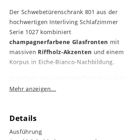
Der Schwebetürenschrank 801 aus der
hochwertigen Interliving Schlafzimmer
Serie 1027 kombiniert
champagnerfarbene Glasfronten
mit
massiven
Riffholz-Akzenten
und einem
Korpus in Eiche-Bianco-Nachbildung.
Schieferfarbene Metallgriffleisten und die
Innengestaltung in Erle-Nachbildung
Mehr anzeigen...
runden das modern-elegante Design
harmonisch ab.
Details
Ausführung