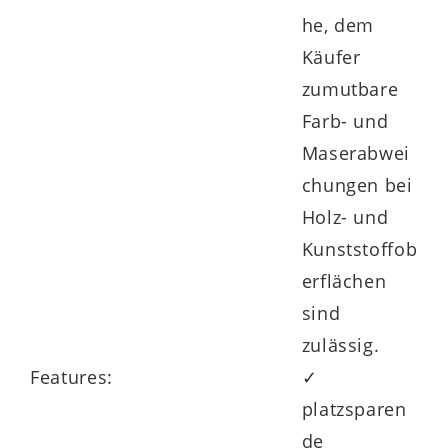
he, dem
Goldene M und bietet 5 Jahre
Käufer
Herstellergarantie.
zumutbare
Farb- und
Maserabwei
chungen bei
Holz- und
Kunststoffob
erflächen
sind
zulässig.
Features:
✓
platzsparen
de