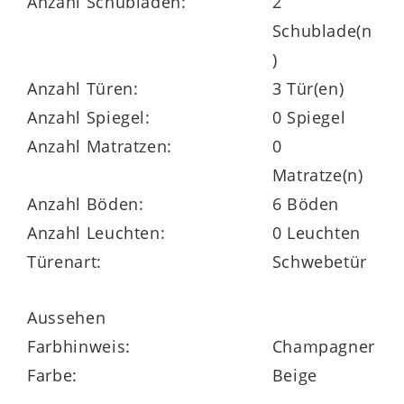
Anzahl Schubladen:
2
Schublade(n
Die
vierteilige
Schlafzimmerkombination
)
umfasst folgende Elemente:
Anzahl Türen:
3 Tür(en)
Der
dreitürige Schwebetürenschrank
Anzahl Spiegel:
0 Spiegel
801 weist champagnerfarbene Glasfronten
Anzahl Matratzen:
0
mit gelungenen Riffholz-Absetzungen auf.
Matratze(n)
Sein Korpus ist in biancofarbener Eiche-
Anzahl Böden:
6 Böden
Nachbildung gestaltet, der Innenbereich in
Anzahl Leuchten:
0 Leuchten
Erle-Nachbildung.
Türenart:
Schwebetür
Der geräumige Kleiderschrank mit
Maßen
Aussehen
von ca. 250 x 217 x 67 cm (BxHxT)
Farbhinweis:
Champagner
beherbergt sechs Kleiderböden und drei
Farbe:
Beige
Kleiderstangen.