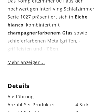
Das Komplettzimmer 001 aus der
hochwertigen Interliving Schlafzimmer
Serie 1027 präsentiert sich in
Eiche
bianco
, kombiniert mit
champagnerfarbenem Glas
sowie
schieferfarbenen Metallgriffen, -
griffleisten und -füßen.
Durch die perfekt aufeinander
Mehr anzeigen...
abgestimmten Farben strahlen die
Schlafzimmermöbel Harmonie aus. Für
Details
das gewisse Etwas sorgen die massiven
Riffholz-Akzente
von Schrank und
Ausführung
Bettkopfteil.
Anzahl Set-Produkte:
4 Stck.