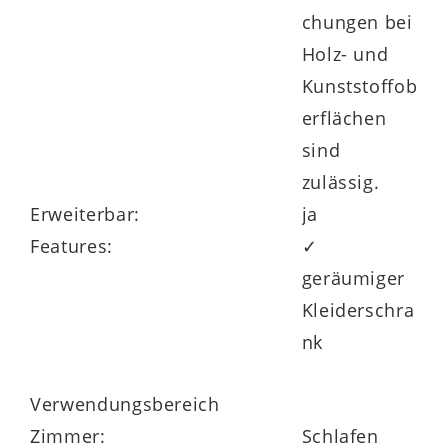
chungen bei
Holz- und
assende, bereits montierte Beimöbel
Kunststoffob
vervollständigen die qualitativ wie optisch
erflächen
äußerst beeindruckende Interliving
sind
Schlafzimmer Serie 1027.
zulässig.
Erweiterbar:
ja
Das Programm wird
klimaschonend in
Features:
✓
Deutschland produziert
, trägt das
geräumiger
Goldene M und bietet 5 Jahre
Kleiderschra
Herstellergarantie.
nk
Verwendungsbereich
Zimmer:
Schlafen