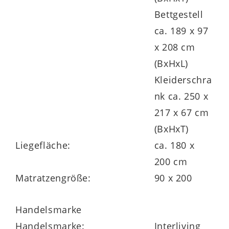
Die
zwei
Hänge-
Nachtkonsolen
301
Bettgestell
haben je eine
Schublade
mit massiver
ca. 189 x 97
biancofarbener Eiche-Front. Ihre
Maße
x 208 cm
betragen jeweils ca. 60 x 48 x 43 cm
(BxHxL)
(BxHxT).
Kleiderschra
nk ca. 250 x
217 x 67 cm
Die Interliving Schlafzimmer Serie 1027 ist
(BxHxT)
ein großes
Schlafzimmerprogramm
, das
Liegefläche:
ca. 180 x
Sie in vielen Details auf Ihren Geschmack
200 cm
abstimmen können.
Matratzengröße:
90 x 200
Beispielsweise stehen die Kleiderschränke
Handelsmarke
in zwei Höhen und acht Breiten sowie mit
Handelsmarke:
Interliving